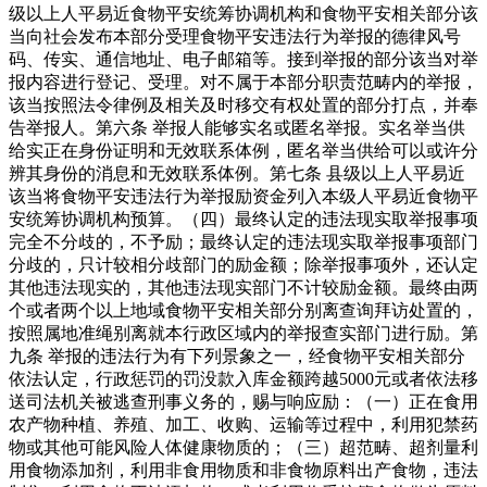
级以上人平易近食物平安统筹协调机构和食物平安相关部分该
当向社会发布本部分受理食物平安违法行为举报的德律风号
码、传实、通信地址、电子邮箱等。接到举报的部分该当对举
报内容进行登记、受理。对不属于本部分职责范畴内的举报，
该当按照法令律例及相关及时移交有权处置的部分打点，并奉
告举报人。第六条 举报人能够实名或匿名举报。实名举当供
给实正在身份证明和无效联系体例，匿名举当供给可以或许分
辨其身份的消息和无效联系体例。第七条 县级以上人平易近
该当将食物平安违法行为举报励资金列入本级人平易近食物平
安统筹协调机构预算。（四）最终认定的违法现实取举报事项
完全不分歧的，不予励；最终认定的违法现实取举报事项部门
分歧的，只计较相分歧部门的励金额；除举报事项外，还认定
其他违法现实的，其他违法现实部门不计较励金额。最终由两
个或者两个以上地域食物平安相关部分别离查询拜访处置的，
按照属地准绳别离就本行政区域内的举报查实部门进行励。第
九条 举报的违法行为有下列景象之一，经食物平安相关部分
依法认定，行政惩罚的罚没款入库金额跨越5000元或者依法移
送司法机关被逃查刑事义务的，赐与响应励：（一）正在食用
农产物种植、养殖、加工、收购、运输等过程中，利用犯禁药
物或其他可能风险人体健康物质的；（三）超范畴、超剂量利
用食物添加剂，利用非食用物质和非食物原料出产食物，违法