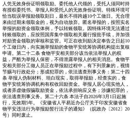
人凭无效身份证明领取励。委托他人代领的，受托人须同时持
有授权委托书、举报人和受托人的无效身份证明。特殊环境可
恰当耽误举报励领取刻日，最长不得跨越10个工做日。无合理
来由过期未领取金的，视为自动放弃。匿名举报的，按照实名
举报的励资金领取体例，予以转账领取。因特殊环境无法通过
转账领取的，应按照国库集中领取相关履行报批手续，并加强
对励资金领取的审核和监管。可正在收到励决定奉告之日起10
个工做日内，向实施举报励的食物平安统筹协调机构提出复核
申请。第二十二条 食物平安相关部分该当依法举报人的权
益，严酷为举报人保密，不得泄露举报人的相关消息。食物平
安相关部分工做人员正在举报励过程中，有下列景象的，视情
节赐与行政处分；形成犯罪的，依法逃查刑事义务：第二十四
条 举报人伪制材料、坦白现实，取得举报励，经查实的，食
物平安统筹协调机构有权收回励资金。举报人居心现实他人，
或者弄虚做假骗取励资金，依法承担响应义务；涉嫌犯罪的，
依法逃查刑事义务。第二十六条 本法子自2026年3月1日起施
行，无效期5年。《安徽省人平易近办公厅关于印发安徽省食
物平安违法行为举报励暂行法子的通知》（皖政办〔2012〕20
号）同时废止。