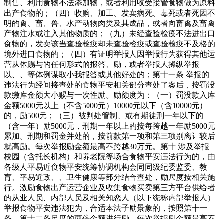
制售、利用食物不法添加物，或者利用收受接管食物做为原料
出产食物的；（四）收购、加工、发卖病死、毒死或者死因不
明的禽、畜、兽、水产动物肉类及其成品，或者向畜禽及畜禽
产物注水或注入其他物质的；（九）未经查验检疫不法进出口
食物的，发卖该当查验检疫却未查验检疫或查验检疫不及格的
境外进口食物的；（四）有证明举报人因举报行为获得其他运
营从体赐与的任何形式的报答、励，或者举报人操纵举报
以、、等体例谋取小我报答或其他好处的；第十一条 举报的
违法行为经间接查处的食物平安相关部分查处了案后，按罚没
款缴库金额大小赐与一次性励。励额度为：（一）罚没款入库
金额5000元以上（不含5000元）10000元以下（含10000元）
的，励500元；（三）被判处管制、或有期徒刑一年以下的
（含一年）励5000元，刑期一年以上的按每跨越一年励5000元
累加。刑期和罚金并处的，按前款第一项和第三项别离计较后
就高励。每次举报励金额最高不跨越30万元。第十 涉及举报
校园（含托长机构）和养老院等场合食物平安违法行为的，由
各级人平易近食物平安统筹协调机构会同同级纪委监委、教
育、平易近政、、卫生健康等部分结合查处，励尺度按相关施
行。激励食物出产运营企业及收集食物买卖第三方平台供给者
的从业人员、内部人员及相关知恋人（以下统称内部举报人）
举报食物平安违法犯为，合适本法子励景象的，按照第十一
条、第十二条尺度的两倍金额进行励。每次举报励金额最高不