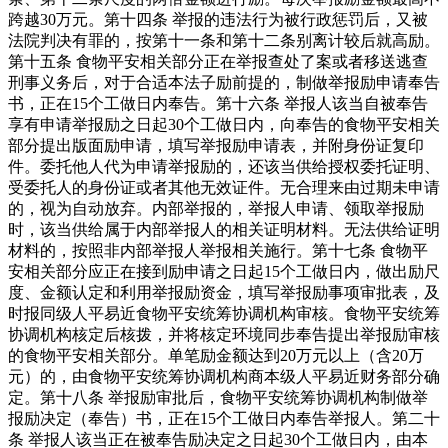
跨越30万元。第十四条 举报的违法行为被行政惩罚后，又被
法院判决有罪的，按第十一条和第十二条别离计较后就高励。
第十五条 食物平安相关部分正在举报查处了案或者移送逃查
刑事义务后，对于合适本法子励前提的，制做举报励申请奉告
书，正在15个工做日内奉告。第十六条 举报人该当自被奉告
享有申请举报励之日起30个工做日内，向奉告的食物平安相关
部分提出版面励申请，填写举报励申请表，并附身份证复印
件。委托他人代为申请举报励的，还该当供给授权委托证明、
受委托人的身份证或者其他无效证件。无合理来由过期未申请
的，视为自动放弃。内部举报的，举报人申请、领取举报励
时，该当供给属于内部举报人的相关证明材料。无法供给证明
材料的，按照非内部举报人举报相关施行。第十七条 食物平
安相关部分应正在接到励申请之日起15个工做日内，做出励尺
度、金额认定和利用举报励资金，填写举报励事项审批表，及
时报同级人平易近食物平安统筹协调机构审核。食物平安统筹
协调机构核定后核拨，并将核定环境同步奉告提出举报励审核
的食物平安相关部分。单笔励金额达到20万元以上（含20万
元）的，由食物平安统筹协调机构商本级人平易近财务部分确
定。第十八条 举报励审批后，食物平安统筹协调机构制做举
报励决定（奉告）书，正在15个工做日内奉告举报人。第二十
条 举报人该当正在被奉告励决定之日起30个工做日内，由本