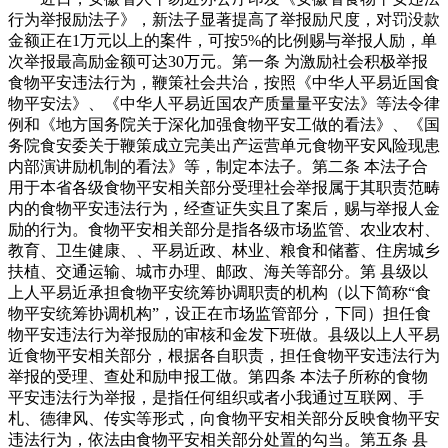
行为举报励法子》，新法子显著提高了举报励尺度，对罚没款
金额正在1万元以上的案件，可按5%的比例赐与举报人励，单
次举报最高励金额可达30万元。第一条 为激励社会积极举报
食物平安违法行为，鞭策社会共治，按照《中华人平易近国食
物平安法》、《中华人平易近国农产质量量平安法》等法令律
例和《地方国务院关于深化加强食物平安工做的看法》、《国
务院食安委关于鞭策成立完美出产运营单元食物平安风险现患
内部演讲励机制的看法》等，制定本法子。第二条 本法子合
用于本省各级食物平安相关部分受理社会举报属于其职责范畴
内的食物平安违法行为，经查证失实且了案后，赐与举报人金
励的行为。食物平安相关部分是指各级市场监管、农业农村、
教育、卫生健康、、平易近政、林业、粮食和储蓄、住房城乡
扶植、交通运输、城市办理、邮政、海关等部分。第 县级以
上人平易近承担食物平安统筹协调职责的机构（以下简称“食
物平安统筹协调机构”，设正在市场监管部分，下同）担任食
物平安违法行为举报励的审核和金发下班做。县级以上人平易
近食物平安相关部分，根据各自职责，担任食物平安违法行为
举报的受理、查处和励申报工做。第四条 本法子所称的食物
平安违法行为举报，是指任何组织或者小我通过互联网、手
札、德律风、传实等形式，向食物平安相关部分反映食物平安
违法行为，依法由食物平安相关部分处置的勾当。第五条 县