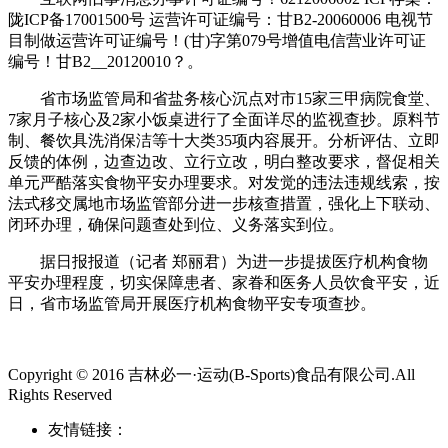
陇ICP备17001500号 运营许可证编号：甘B2-20060006 电视节
目制做运营许可证编号！(甘)字第079号增值电信营业许可证
编号！甘B2__20120010？。
省市场监管局和省盐务核心沉点对市15家三甲病院食堂、
7家月子核心及2家小饭桌进行了全面详尽的监视查抄。原料节
制、餐饮具洗消保洁等十大类35项内容展开。分析评估、立即
反馈的体例，边查边改、立行立改，明白整改要求，督促相关
单元严酷落实食物平安办理要求。对发觉的违法违规线索，按
法式移交属地市场监管部分进一步核查措置，强化上下联动、
闭环办理，确保问题查处到位、义务落实到位。
据日报报道（记者 郑丽君）为进一步提拔医疗机构食物
平安办理程度，切实保障患者、家眷和医务人员饮食平安，近
日，省市场监管局开展医疗机构食物平安专项查抄。
Copyright © 2016 吉林必一·运动(B-Sports)食品有限公司.All
Rights Reserved
友情链接：