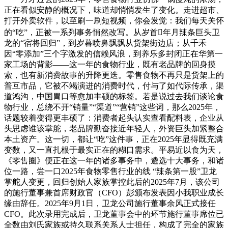
正在看似安静的概况下，味道却悄悄发生了变化。走进超市、
打开外卖软件，以至刷一刷短视频，你会发觉：我们每天关怀
的“吃”，正被一系列事务悄然改写。从岁首年月辣条巨头卫
龙的“宿将回归”，到岁暮喷鼻飘飘从货架街边店；从千禾
因“零添加”三个字激发的信赖风浪，到养乐多封闭正在华第一
家工场的背影——这一年的食物行业，既有老品牌的回身摸
索，也有新消费故事的升降更迭。零售食物不再只是货架上的
普互市品，它被不竭演进的消费时代，付与了如代际传承，渠
道鸿沟，中国胃口等愈加丰硕的标签。若是说过去我们谈论食
物行业，总绕不开“销量”“渠道”“营销”这些词，那么2025年，
话题较着变得更丰硕了：消费者起头认实查看配料表，企业从
头思虑谁该掌舵，老品牌勤奋接近年轻人，外资巨头加紧整合
本土资产。这一切，都让“吃”这件事，正在2025年显得既充满
变数，又一直扎根于最实正在的糊口需求。平易近以食为天，
《零售圈》便正在这一年的诸多事务中，遴选十大事务，和诸
位一路，尝一口2025年食物零售行业的线 “辣条第一股”卫龙
掌舵人变更，回归创始人家族掌控此后的2025年7月，该公司
的施行董事兼首席财政官（CFO）彭颁布发表因小我职业成长
缘由辞任。2025年9月1日，卫龙公司施行董事余风正式接任
CFO。此次录用完成后，卫龙董事会中的环节施行董事席位已
全数由刘氏家族或持久联系关系人士担任，构成了完全的家族