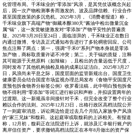
化管理布局。千禾味业的“零添加”风浪，是其凭仗该概念兴起
后，因一次产物检测事务而激发的、波及品牌信赖、行业合作
甚至国度政策的多沉危机。2025年3月，《消费者报道》称，
千禾味业旗下高端产物“御藏本酿380天”酱油中检出微量沉金
属“镉”，这一发觉敏捷激发对“零添加”产物平安性的普遍质
疑。2025年3月20日至24日，面临澎湃的，千禾味业正在数日
内通过微博、专访及正式通知布告进行了多轮稠密回应。公司
焦点注释了两点：第一，强调“千禾0”系列产物本身就是零添
加产物，商标取质量许诺不冲突；第二，关于镉的质疑，注释
其可能源于天然原料（如辣椒），且检出的含量远低于尺度，
同时发布了其他机构抽检及格的成果以证洁白。2025年3月27
日，风浪尚未平息之际，国度层面的监管新规出台。国度卫生
健康委员会结合国度市场监视办理总局发布《食物平安国度尺
度预包拆食物养分标签公例》收罗看法稿，此中明白预包拆食
物不得利用“零添加”等词汇进行标识和声称，并拟设置两年的
过渡期。这一新规虽非间接针对千禾，但完全改变了整个行业
赖以合作的法则。2025年12月23日，出格行政区高档法院公开
了一则庭审消息，诉讼两边恰是过去几个月陷入家族争产风浪
的“家三兄妹”和馥莉。这起庭审或取馥莉的上诉相关。有报道
称，12月初，馥莉正在法院进行上诉，就涉及汇丰银行账户的
离岸信任资产，要求撤销高档法院正在本年8月做出的资产保