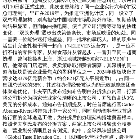
时录用原同一超商股份无限公司协理峰为新任总司理，录用自
6月10日起正式生效。此次变更终结了同一企业实行六年的“双
总司理制”。早正在2019年，为推进亚洲化计谋，同一设立了
双总司理架构，别离担任中国地域市场取海外市场。初期该轨
制结果显著，但面临曲播电商、便当店立即消费等渠道的快速
变化，“双头办理”逐步出决策链条长、市场反映慢的短处。同
一需要一位能快速打通壁垒、同一批示的掌舵人。峰的职业生
活生计完全扎根于同一超商（7-ELEVEN运营方），是一位不
折不扣的零售专家。从鲜食部分从管起步，一晋升至同一超商
协理，曾间接操盘上海、浙江地域跨越500家7-ELEVEN门
店。他深谙门店运营、发卖策略取消费者洞察，其深耕的同一
超商板块是该企业最焦点的盈利单位之一，2024年该板块归并
营收达3379亿元新台币（约合821亿元人平易近币），占同一
集团总营收的58%，其过往办理经验被认为能无效赋能集团全
体渠道优化。卡夫亨氏发布通知布告明白分拆焦点内容，打算
将公司拆分为两家营业定位清晰的上市公司，并预留高达3亿
美元的分拆成本。通知布告初期提及，时任首席施行官Carlos
Abrams-Rivera将带领此中一家公司，同时启动酱料营业首席
施行官的全球遴选工做，为分拆后的办理架构搭建奠基根本。
按照卡夫亨氏发布的分拆方案，两家上市公司将聚焦分歧赛
道，营业划分清晰且各有侧沉。此中，全球风味提拔公司
（Global Taste Elevation Co。）以国际化营业为焦点，囊括亨