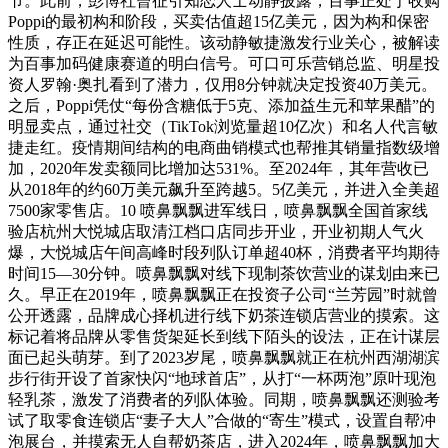
节。此前，彭博社曾征引知恋人士动静披露，百事正处于收购
Poppi的最初构和阶段，买卖估值超15亿美元，因为构和保密
性质，存正在延迟可能性。该动静敏捷激发行业关心，被解读
为百事加码健康赛道的明白信号。可口可乐营销总监、明星投
资人罗翰·奥扎看到了潜力，仅用8分钟就决定投资40万美元。
之后，Poppi凭仗“每份含糖低于5克、添加益生元和苹果醋”的
明显卖点，通过社交（TikTok浏览量超10亿次）和名人代言敏
捷走红。疫情期间结构的电商曲销模式也帮推其销量指数级增
加，2020年发卖额同比增加达531%。至2024年，其年营收已
从2018年的约60万美元飙升至跨越5。5亿美元，并进入全美超
7500家零售店。10 喷鼻飘飘进军线日，喷鼻飘飘全国首家线
验店杭州大悦城店取清江档口店同步开业，开业初期人气火
爆，大悦城店午间高峰时段列队订单超40杯，消费者平均期待
时间15—30分钟。喷鼻飘飘对线下现制茶饮营业的谋划由来已
久。早正在2019年，喷鼻飘飘正在投资子公司“兰芳园”时就曾
公开透露，品牌成心择机进行线下奶茶连锁店营业的摸索。这
标记着将品牌从零售货架延长到线下陌头的设法，正在计谋层
面已起头萌芽。到了2023岁尾，喷鼻飘飘就正在杭州西湖湖滨
步行街开设了首家快闪“地球首店”，从打“一杯两泡”原叶现泡
轻乳茶，激发了消费者的列队体验。同期，喷鼻飘飘还测验考
试了取零食连锁店“妻子大人”合做的“寄生”模式，设置自帮冲
泡展台，并摸索无人自帮奶茶店，进入2024年，喷鼻飘飘加大