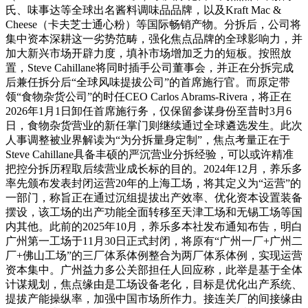
氏、味事达等全球出名酱料调味品品牌，以及Kraft Mac &
Cheese（卡夫芝士通心粉）等国际畅销产物。分拆后，公司将
集中资本深耕这一劣势范畴，强化焦点品牌的全球影响力，并
加大新兴市场开辟力度，填补市场增加乏力的短板。按照放
置，Steve Cahillane将同时插手公司董事会，并正在分拆完成
后兼任拆分后“全球风味提拔公司”的首席施行官。而原定带
领“食物杂货公司”的时任CEO Carlos Abrams-Rivera，将正在
2026年1月1日卸任首席施行务，仅保留参谋身份至昔时3月6
日，食物杂货营业的新任掌门则继续通过全球遴选发生。此次
人事调整被业界解读为“为分拆量身定制”，焦点考量正在于
Steve Cahillane具备丰硕的严沉营业分拆经验，可以或许精准
把控分拆历程取后续营业成长标的目的。2024年12月，养乐多
率先颁布发表封闭运营20年的上海工场，将其定义为“运营”的
一部门，称旨正在通过沉组提拔出产效率、优化资本设置装备
摆设，该工场的出产功能全面转移至天津工场和无锡工场等国
内其他。此前的2025年10月，养乐多本社发布通知布告，明白
广州第一工场于11月30日正式封闭，将原有“广州一厂+广州二
厂+佛山工场”的三厂体系体例整合为两厂体系体例，实现运营
资本集中。广州益力多公关部担任人回应称，此举是基于全体
计谋规划，焦点缘由是工场设备老化，目标是优化出产系统、
提拔产能操纵率，加强中国市场所作力。接连关厂的间接缘由