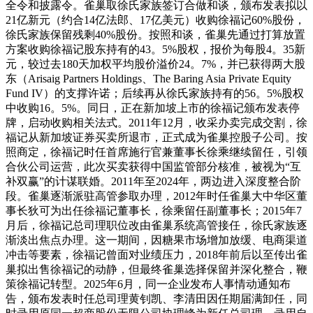
全令和披露令。雀巢取徐氏家族签订合做和谈，颁布发表拟以
21亿新元（约合14亿法郎、17亿美元）收购徐福记60%股份，
徐氏家族保留残剩40%股份。按照和谈，雀巢先通过打算放置
方案收购徐福记股东持有的43。5%股权，报价为每股4。35新
元，较过去180天加权平均股价溢价24。7%，并已获得两大股
东（Arisaig Partners Holdings、The Baring Asia Private Equity
Fund IV）的支撑许诺；后续再从徐氏家族持有的56。5%股权
中收购16。5%。同日，正在新加坡上市的徐福记颁布发表停
牌，启动收购相关法式。2011年12月，收采办卖完成交割，徐
福记从新加坡证券买卖所退市，正式成为雀巢控股子公司。按
照商定，徐福记时任首席施行官兼董事长徐乘继续留任，引领
合伙公司运营，此次买卖获得中国监管部分核准，被视为“互
补双赢”的计谋联婚。2011年至2024年，两边进入深度整合阶
段。雀巢逐渐派驻高管参取办理，2012年时任雀巢大中华区董
事长狄可为出任徐福记董事长，徐乘留任副董事长；2015年7
月后，徐福记总司理职位改由雀巢系统高管接任，徐氏家族逐
渐淡出焦点办理。这一期间，因糖果市场增加放缓、电商渠道
冲击等要素，徐福记曾面对业绩压力，2018年前后以至传出雀
巢拟出售徐福记的动静，但最终雀巢选择保留并深化整合，鞭
策徐福记转型。2025年6月，同一企业发布人事情动通知布
告，颁布发表时任总司理黄钊凯、李清田因任期届满卸任，同