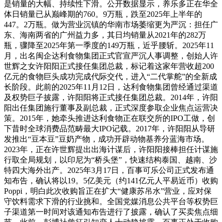
是销量的大幅、持续性下滑。公开数据显示，养乐多正在华全
体日销量已从巅峰期的760。9万瓶，跌至2025年上半年的
447。2万瓶。做为营业沉镇的华南市场萎缩更为严沉：担任广
东、海南两省的广州益力多，其日均销量从2021年的282万
瓶，骤降至2025年第一季度的149万瓶，近乎腰斩。2025年11
月，出名闽企达利食物集团正式官宣严沉人事调整，创始人许
世辉之女许阳阳正式接任集团总裁，标记着这家年营收超200
亿元的食物巨头成功完成代际交代，进入“二代掌舵”的全新成
长阶段。此前的2025年11月12日，达利食物集团曾经通过渠道
及权势巨子披露，许阳阳将正式接任集团总裁。2014年，许阳
阳出任集团施行董事及副总裁，正式深度参取企业焦点运营决
策。2015年，她牵头推进达利食物正在联交所的IPO工做，创
下昔时全球消费品范畴最大IPO记载。2017年，许阳阳从导研
发推出“豆本豆”豆奶产物，成功开辟动物基养分蓝海市场。
2023年，正在许世辉提出出海计谋后，许阳阳接棒担任计谋施
行取全局规划，以印尼为“桥头堡”，快速结构泰国、越南、沙
特四大海外出产。2025年3月17日，百事可乐公司正式发布通
知布告，确认将以19。5亿美元（约141亿元人平易近币）收购
Poppi，明白此次收购旨正在扩大“健康苏吊水”营业，应对保
守饮料需求下滑的行业挑和。全国党媒消息公共平台等权势巨
子渠道第一时间对该通知布告进行了披露，确认了买卖焦点细