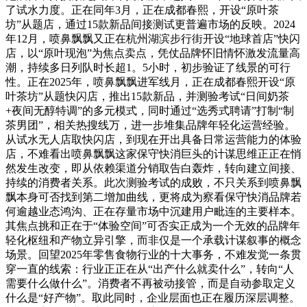
了试水力度。正在同年3月，正在成都春熙，开设“原叶茶
坊”从题店，通过15款新品间接测试更普遍市场的反映。2024
年12月，喷鼻飘飘又正在杭州湖滨步行街开设“地球首店”快闪
店，以“原叶现泡”为焦点卖点，凭仗品牌怀旧情怀激发流量高
潮，持续多日列队时长超1。5小时，初步验证了线景的可行
性。正在2025年，喷鼻飘飘进军线月，正在成都春熙开设“原
叶茶坊”从题快闪店，推出15款新品，并测验考试“日间奶茶
+夜间无醇特调”的多元模式，同时通过“选秀式聘请”打制“制
茶男团”，相关热搜线万，进一步堆集品牌年轻化运营经验。
从试水无人店取快闪店，到现在开出具备日常运营能力的体验
店，不难看出喷鼻飘飘这家保守快消巨头的计谋思维正正在悄
然发生改变，即从依赖渠道分销取告白轰炸，转向建立间接、
持续的消费者关系。此次测验考试的成败，不只关系到喷鼻飘
飘本身可否找到第二增加曲线，更将成为察看保守快消品牌若
何逾越业态鸿沟、正在存量市场中沉建用户毗连的主要样本。
其焦点挑和正在于“体验空间”可否实正成为一个无效的品牌年
轻化枢纽和产物立异引擎，而非仅是一个承载计谋叙事的概念
场景。回望2025年零售食物行业的十大事务，不难发觉一条贯
穿一直的线索：行业正正在从“出产什么就卖什么”，转向“人
需要什么做什么”。消费者不再被动接管，而是自动参取定义
什么是“好产物”。取此同时，企业层面也正在履历深层调整。