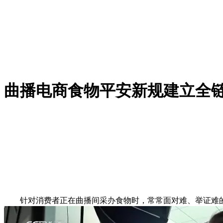
曲播电商食物平安新规建立全链
针对消费者正在曲播间采办食物时，常常面对难、举证难的