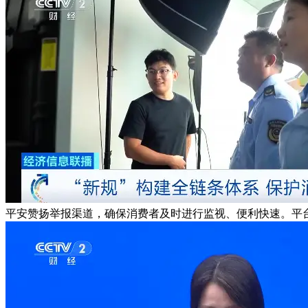
平安赞扬举报渠道，确保消费者及时进行监视、便利快速。平