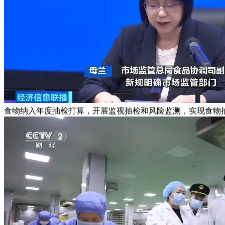
食物纳入年度抽检打算，开展监视抽检和风险监测，实现食物