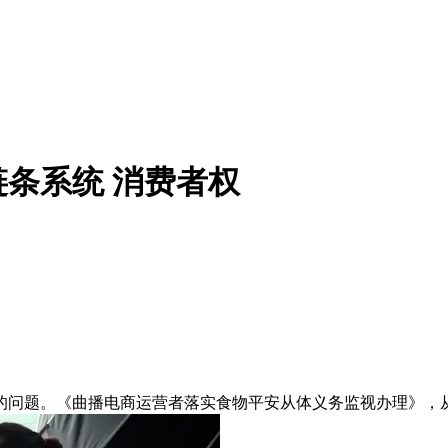
条系统 消费者权
问题。《曲播电商运营者落实食物平安从体义务监视办理》，从