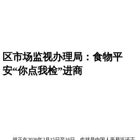
区市场监视办理局：食物平
安“你点我检”进商
就正在2026年2月15日至16日，也就是中国人平易近还正