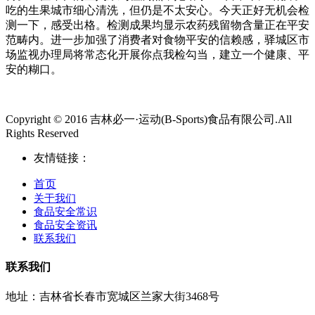
吃的生果城市细心清洗，但仍是不太安心。今天正好无机会检
测一下，感受出格。检测成果均显示农药残留物含量正在平安
范畴内。进一步加强了消费者对食物平安的信赖感，驿城区市
场监视办理局将常态化开展你点我检勾当，建立一个健康、平
安的糊口。
Copyright © 2016 吉林必一·运动(B-Sports)食品有限公司.All
Rights Reserved
友情链接：
首页
关于我们
食品安全常识
食品安全资讯
联系我们
联系我们
地址：吉林省长春市宽城区兰家大街3468号