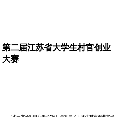
第二届江苏省大学生村官创业
大赛
“水一方分析电商平台”项目是栖霞区大学生村官创业富平