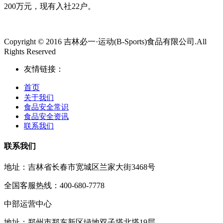
200万元，现有入社22户。
Copyright © 2016 吉林必一·运动(B-Sports)食品有限公司.All
Rights Reserved
友情链接：
首页
关于我们
食品安全常识
食品安全资讯
联系我们
联系我们
地址：吉林省长春市宽城区兰家大街3468号
全国客服热线：400-680-7778
中部运营中心
地址：郑州市郑东新区绿地双子塔北塔19层