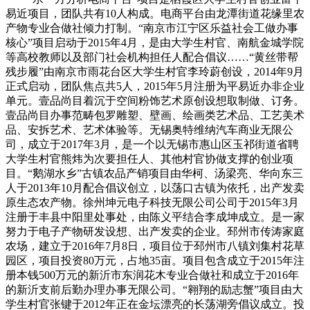
易近项目，团队共有10人构成。电商平台由龙潭街道花缘里农
产物专业合做社倾力打制。“南京市江宁区乐益社会工做办事
核心”项目启动于2015年4月，是由大学生村官、南航金城学院
等高校教师以及部门社会机构担任人配合倡议……“黄丝带帮
残步履”由南京市雨花台区大学生村官李玲蔚创设，2014年9月
正式启动，团队焦点共5人，2015年5月注册为平易近办非企业
单元。壹品尚目着沉于空间粉饰艺术原创设想取制做、订务。
壹品尚目办事范畴包罗雕塑、壁画、绘画类艺术品、工艺美术
品、安拆艺术、艺术体验等。无锡奥特维纳汽车商业无限公
司，成立于2017年3月，是一个以无锡市惠山区玉祁街道省聘
大学生村官熊炜为次要担任人、其他村官协做支撑的创业项
目。“鹅湖水乡”古镇农品产销项目由华柯、汤梁亮、华向东三
人于2013年10月配合倡议创立，以荡口古镇为依托，出产发卖
原生态农产物。徐州坤元电子科技无限公司公司于2015年3月
注册于丰县中阳里处事处，由陈义平结合李成坤成立。是一家
努力于电子产物研发设想、出产发卖的企业。邳州市传涛家庭
农场，建立于2016年7月8日，项目位于邳州市八镇刘集村花草
园区，项目投资80万元，占地35亩。项目包含成立于2015年注
册本钱500万元的新沂市东润花木专业合做社和成立于2016年
的新沂支前后勤办理办事无限公司。“翱翔的励志蟹”项目由大
学生村官张键于2012年正在金坛漂亮的长荡湖旁倡议成立。投