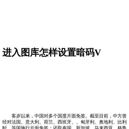
进入图库怎样设置暗码V
客岁以来，中国对多个国度片面免签。截至目前，中方曾
经对法国、意大利、荷兰、西班牙、、匈牙利、奥地利、比利
时、等国施行片面免签；还取泰国、新加坡、马来西亚、格鲁