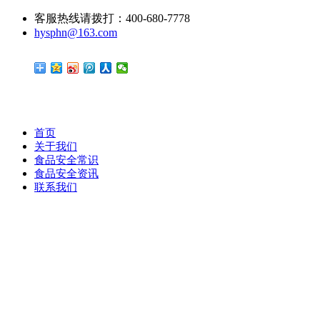
客服热线请拨打：400-680-7778
hysphn@163.com
首页
关于我们
食品安全常识
食品安全资讯
联系我们