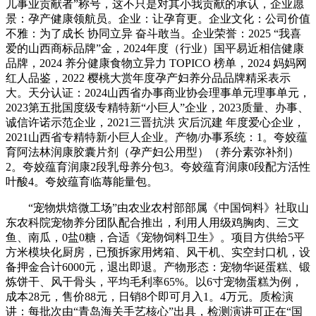
儿事业贡献者”称号，这不只是对其小我贡献的承认，企业愿
景：孕产健康领航员。企业：让孕育更。企业文化：公司价值
不雅：为了成长 协同立异 奋斗敢当。企业荣誉：2025 “我喜
爱的山西商标品牌”金，2024年度（行业）国平易近相信健康
品牌，2024 养分健康食物立异力 TOPICO 榜单，2024 妈妈网
红人品鉴，2022 樱桃大赏年度孕产妇养分品品牌精采表示
大。天分认证：2024山西省办事商业协会理事单元理事单元，
2023第五批国度级专精特新“小巨人”企业，2023质量、办事、
诚信许诺示范企业，2021三晋抗洪 灾后沉建 年度爱心企业，
2021山西省专精特新小巨人企业。产物/办事系统：1。夸姣蕴
育阿法林润康胶囊片剂（孕产妇公用型）（养分素弥补剂）
2。夸姣蕴育润康2段乳母养分包3。夸姣蕴育润康0段配方活性
叶酸4。夸姣蕴育临蓐能量包。
“宠物烘焙微工场”由农业农村部部属《中国饲料》社取山
东农科院宠物养分团队配合推出，利用人用级鸡胸肉、三文
鱼、南瓜，0盐0糖，合适《宠物饲料卫生》。项目方供给5平
方米模块化厨房，已预拆家用烤箱、风干机、实空封口机，设
备押金合计6000元，退出即退。产物形态：宠物华诞蛋糕、锻
炼饼干、风干骨头，平均毛利率65%。以6寸宠物蛋糕为例，
成本28元，售价88元，日销8个即可月入1。4万元。质检演
讲：每批次由“青岛海关手艺核心”出具，检测演讲可正在“国