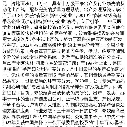
元，占地面积1。1万㎡，具有十万级干净出产及行业领先的从
动化出产线，配备完美的质量办理系统、出产办理系统，该出
产于2018年荣获“省级四新中小企业”，2019年荣获“省级高新
手艺企业”取“专精特新中小企业”称号。立异引擎——中天医
学养分研究院，研究院投资超亿元，由地方保健委员会保健会
诊专家薛长怯传授担任“首席科学家”，设置装备摆设90余台细
密尝试仪器及7条中试出产线，努力于高科技健康产物的研发
取科研。2022年被山西省授牌“防治出生缺陷教育”。全周期养
分处理方案：夸姣蕴育已建立起笼盖备孕、孕期、临蓐至哺乳
全阶段的16款专业产物系统，为孕产妇供给精准的养分支撑。
焦点产物阿法林-润康（夸姣蕴育润康）于1997年上市，是国
度核准的“孕产妇公用型”养分品，是中国最早的孕产妇品牌之
一。凭仗多年的质量苦守取持续的品牌，其销量稳居孕期养分
品类前列。也是健康的环节养分素。2023年，公司专为产后妈
妈细心研制的“夸姣蕴育润康2段乳母养分包”成功上市。计谋
新征程：目前，夸姣蕴育已成长成为集研发、出产、发卖、办
事于一体的全财产链集团公司。正环绕聪慧生态、产物系统、
产研平台取用户需求四大维度，打制以数据驱动的孕产健康处
理方案供应商。行业致敬：三十年如一日的耕作，夸姣蕴育已
累计办事跨越1350万中国孕产家庭。公司董事长张卫中先生于
2023年荣获中国关怀下一代工做委员会授予的“十年百人-婴长