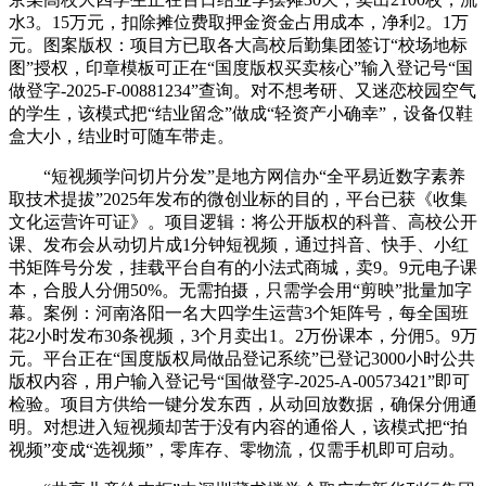
水3。15万元，扣除摊位费取押金资金占用成本，净利2。1万
元。图案版权：项目方已取各大高校后勤集团签订“校场地标
图”授权，印章模板可正在“国度版权买卖核心”输入登记号“国
做登字-2025-F-00881234”查询。对不想考研、又迷恋校园空气
的学生，该模式把“结业留念”做成“轻资产小确幸”，设备仅鞋
盒大小，结业时可随车带走。
“短视频学问切片分发”是地方网信办“全平易近数字素养
取技术提拔”2025年发布的微创业标的目的，平台已获《收集
文化运营许可证》。项目逻辑：将公开版权的科普、高校公开
课、发布会从动切片成1分钟短视频，通过抖音、快手、小红
书矩阵号分发，挂载平台自有的小法式商城，卖9。9元电子课
本，合股人分佣50%。无需拍摄，只需学会用“剪映”批量加字
幕。案例：河南洛阳一名大四学生运营3个矩阵号，每全国班
花2小时发布30条视频，3个月卖出1。2万份课本，分佣5。9万
元。平台正在“国度版权局做品登记系统”已登记3000小时公共
版权内容，用户输入登记号“国做登字-2025-A-00573421”即可
检验。项目方供给一键分发东西，从动回放数据，确保分佣通
明。对想进入短视频却苦于没有内容的通俗人，该模式把“拍
视频”变成“选视频”，零库存、零物流，仅需手机即可启动。