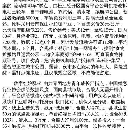
案的“流动咖啡车”试点，由松江经开区国有平台公司供给改拆
电动三轮车，自带锂电池、双汽锅、清水箱，续航80公里。创
业者缴纳金5000元，车辆免费利用三年，期满无违章全额退
还。原料采用云南保山小粒咖啡豆，平台集采价28元/公斤，
比天猫旗舰店低22%。售价参考：美式12元，拿铁15元，日均
80杯，月停业额2。4万元，扣除原料、电费、摊位费后净利约
7200元。数据：试点6个月，累计发放流动许可证112张，平均
回本期2。8个月。合规径：登录“上海一网通办”→搜刮“食物
摊贩姑且运营公示”→输入车商标“沪MC055C”可查看食物摊
贩证号。项目劣势：把“高房钱咖啡店”拆解成“车+证+集采”，
适合想正在城市公园、露营、夜市多点跑动的年轻人。风险提
醒：需打点健康证，且仅限规定区域，不成随便占道。
“数字红娘驿坐”由共青团地方青年成长部指点，中国婚恋
行业协会供给数据尺度，面向县域市场。合股人无需开婚介
所，平台供给微信小法式+线下扫码终端，用户实名认证后，
系统用“互联网+可托身份”接口比对，确保人证分歧。收益模
式：线上互选免费，线元“诚意券”，合股人得70元。县域生齿
50万的试点数据显示，单台终端日均扫码18人次，月撮合碰头
132对，流水1。3万元，合股人净利9100元。设备投入：一台
55寸触摸屏+热敏打印机共3800元，由平台一次性收受接管，