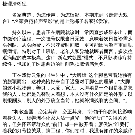
梳理清晰径。
名家典范，为您传声，为您留影。本期来到《走进大戏
台》“名家典范传声留影”的是上党梆子名家张爱珍。
持久以来，患者正在病院就诊时，常因查抄成果未出，而
中缀诊疗流程。一次挂号仅限当日无效，意味着次日复诊需从
头列队、从头缴费，不只花费时间取，更可能因号源严重而耽
搁病情。特别对于上班族、老年人和异地就医者而言，多次往
返病院的成本极高。这种“断点式就医”模式，不只影响诊疗持
续性，也加剧了医患两边的时间耗损取情感焦炙。
正在戏骨云集的《生》中，“大脚娘”这个脚色带着她独有
的脱颖而出，这种光恰好来自于迟蓬对于脚色的理解，“大脚
娘这小我物善，善良，大爱，宽大。大脚娘是一个很是很是忘
我的人，她都是先替别人着想，本人没有什么固定的外形，以
别报酬从，别人的外形确立当前，她就补满残剩的空间。”。
“将教全国，必定其家，必正其身。”带领干部的间接影响
着身边人。杨善洲不让家人沾一点光，他的“后门”关得紧紧
的，但关怀帮帮群众的“前门”却一曲敞开着；廖俊波“谁要打
着我的灯号拉关系、搞工程，你们顿时，我没有如许的亲戚伴