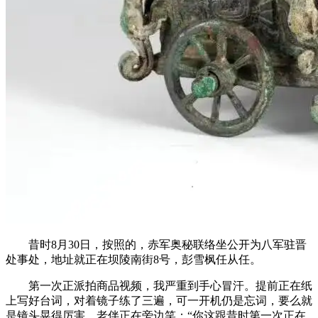
昔时8月30日，按照的，赤军奥秘联络坐公开为八军驻晋
处事处，地址就正在坝陵南街8号，彭雪枫任从任。
第一次正派拍商品视频，我严重到手心冒汗。提前正在纸
上写好台词，对着镜子练了三遍，可一开机仍是忘词，要么就
是镜头晃得厉害。老伴正在旁边笑：“你这跟昔时第一次正在