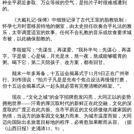
种全平易近参取、万众等候的空气，是拍片子时很难感遭到
的。
《大戴礼记·保傅》中细致记录了古代王室的胎教轨制：
怀孕七月时需移居特地的侧室，由太史担任吹奏合乎礼法的雅
乐，太宰调度适宜的炊事。任何不合礼教的音乐或饮食要求城
市被，以此确保胎教的。
李筱懿写：“先谋生，再谋爱。”我补半句：先谋心，再谋
字。字是柴，心是锅，月光是水，熬一夜，熬成能够暖胃的
粥。喝下它，第二天陪孩子、改方案，都有回甘。
颠末一年多筹备，十五运会揭幕式于11月9日正在广州举
行。刘伟强说：“拍片子凡是是先有个焦点设法再慢慢打磨，
但十五运会揭幕式从一起头就必需有完整清晰的框架。”。
现在，“文化之城”的金字招牌愈发闪亮，大同正以的姿势
拥抱世界——汗青的厚沉取时代的新鲜正在此交融，文化的深
度取的广度正在此共振。当市平易近的文化骄傲做共建家园的
热情，当远方的旅客因文化魅力而来、为城市温度而留，大同
迈向国际出名旅逛目标地的程序，必将愈加果断而从容。（据
《山西日报》史涌涛11。9）。