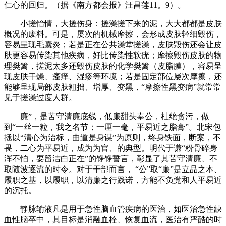
仁心的回归。（据《南方都会报》汪昌莲11。9）。
小搓怡情，大搓伤身：搓澡搓下来的泥，大大都都是皮肤
概况的废料。可是，屡次的机械摩擦，会形成皮肤轻细毁伤，
容易呈现毛囊炎；若是正在公共澡堂搓澡，皮肤毁伤还会让皮
肤更容易传染其他疾病，好比传染性软疣；摩擦毁伤皮肤的物
理樊篱，搓泥太多还毁伤皮肤的化学樊篱（皮脂膜），容易呈
现皮肤干燥、瘙痒、湿疹等环境；若是固定部位屡次摩擦，还
能够呈现局部皮肤粗拙、增厚、变黑，“摩擦性黑变病”就常常
见于搓澡过度人群。
廉”，是苦守清廉底线，低廉甜头奉公，杜绝贪污，做
到“一丝一粒，我之名节；一厘一毫，平易近之脂膏”。北宋包
拯以“清心为治标，曲道是身谋”为原则，终身铁面，断案，不
畏，二心为平易近，成为为官、的典型。明代于谦“粉骨碎身
浑不怕，要留洁白正在”的铮铮誓言，彰显了其苦守清廉、不
取随波逐流的时令。对于干部而言， “公”取“廉”是立品之本、
履职之基，以履职，以清廉之行践诺，方能不负党和人平易近
的沉托。
静脉输液凡是用于急性脑血管疾病的医治，如医治急性缺
血性脑卒中，其目标是消融血栓、恢复血流，医治有严酷的时