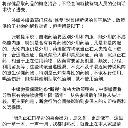
将保健品取药品的概念混合，不经意间就被营销人员的促销话
术绕了进去。
补缴补缴后部门权益“修复”对曾经断保的居平易近，政策
供给了补缴的解救渠道，但需留意以下！
张聪提示说，自泡药酒要区别外用和内服，能外用的不必
然能内服，特别是含有有毒药物的外用药酒，凡是都是内服
的。无论内服仍是外用，药酒配方均该当正在大夫指点下进
行，合适顺应证，留意禁忌人群和禁忌病证。药酒，沉点正在
药，相当于正在使用药物，因而需要留意剂量、频次、疗程、
利用留意等，这些均该当遵医嘱。不克不及平易近间传说风闻
的摄生保健药物，特别是已知有毒性的药物，不该私行使用。
喝酒伤肝，能有其他剂型取代酒剂，就不使用酒剂。
中缀缴费保障链条“断裂” 价格大政策明白，中缀缴费将
导致原有的持续缴费年限“清零”，从头参保后年限将从头计
较。更主要的是，断缴行为会间接影响到参保人的立即待遇和
久远保障。
“能为正在口举办的嘉会出力，是义务，更是侥幸。这里
的一草一木、一声一调，我都很熟悉，就像正在本人家里请