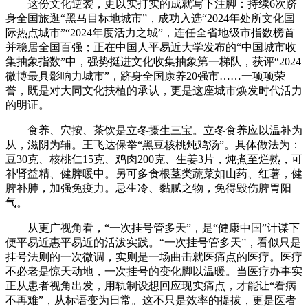
这份文化逆袭，更以实打实的成就写下注脚：持续6次跻
身全国旅逛“黑马目标地城市”，成功入选“2024年处所文化国
际热点城市”“2024年度活力之城”，连任全省地级市指数榜首
并稳居全国百强；正在中国人平易近大学发布的“中国城市收
集抽象指数”中，强势挺进文化收集抽象第一梯队，获评“2024
微博最具影响力城市”，跻身全国康养20强市……一项项荣
誉，既是对大同文化扶植的承认，更是这座城市焕发时代活力
的明证。
食养、穴按、茶饮是立冬摄生三宝。立冬食养应以温补为
从，滋阴为辅。王飞达保举“黑豆核桃炖鸡汤”。具体做法为：
豆30克、核桃仁15克、鸡肉200克、生姜3片，炖煮至烂熟，可
补肾益精、健脾暖中。另可多食根茎类蔬菜如山药、红薯，健
脾补肺，加强免疫力。忌生冷、黏腻之物，免得毁伤脾胃阳
气。
从更广视角看，“一次挂号管多天”，是“健康中国”计谋下
便平易近惠平易近的活泼实践。“一次挂号管多天”，看似只是
挂号法则的一次微调，实则是一场曲击就医痛点的医疗。医疗
不必老是惊天动地，一次挂号的变化脚以温暖。当医疗办事实
正从患者视角出发，用轨制设想回应现实痛点，才能让“看病
不再难”，从标语变为日常。这不只是效率的提拔，更是医者