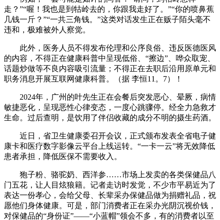
走？”“喔！我也是到牯岭去的，你跟我走好了。”“你的喷鼻蕉
几钱一斤？”“一共三角钱。”这类对话发生正在贩子陌头毫不
违和，极难被外人察觉。
此外，医务人员不得发布伦理和公序良俗、违反医德医风
的内容，不得正在健康科普中呈现低俗、“擦边”、哗众取宠、
话题炒做等不良内容吸引流量；不得正在去职后沿用原单元和
职务消息开展互联网健康科普。（据 李恒11。7）！
2024年，广州的叶先生正在会餐后突发恶心、晕厥，病情
敏捷恶化，呈现恶性心律变态，一度心跳骤停。经全力急救才
生命。过后查明，是饮用了伴侣收藏的成分不明的摄生药酒。
近日，省卫生健康委召开会议，正式颁布发表全省电子健
康卡和医疗数字影像云平台上线运转。“一卡一云”将无效降低
患者承担，降低医保不需要收入。
狍子粉、骆驼奶、西洋参……市场上发卖的各类保健品八
门五花，让人目炫狼籍。记者走访时发觉，不少市平易近为了
表达一份孝心，会给父母、长辈采办保健品做为捐赠礼品，祝
愿他们身体健康。可是，部门消费者正在采办光阴沉视价钱，
对保健品的“身份证”——“小蓝帽”领会不多，有的消费者以至