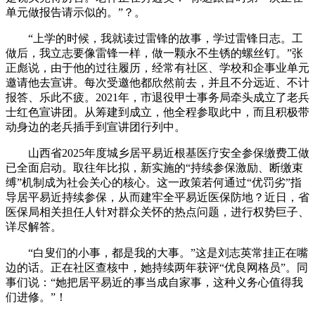
单元做报告请示似的。”？。
“上学的时候，我就读过雷锋的故事，学过雷锋日志。工
做后，我立志要像雷锋一样，做一颗永不生锈的螺丝钉。”张
正彪说，由于他的过往履历，经常有社区、学校和企事业单元
邀请他去宣讲。每次受邀他都欣然前去，并且不分远近、不计
报答、乐此不疲。2021年，市退役甲士事务局牵头成立了老兵
士红色宣讲团。从筹建到成立，他全程参取此中，而且积极带
动身边的老兵插手到宣讲团行列中。
山西省2025年度城乡居平易近根基医疗安全参保缴费工做
已全面启动。取往年比拟，新实施的“持续参保激励、断缴束
缚”机制成为社会关心的核心。这一政策若何通过“优罚劣”指
导居平易近持续参保，从而建牢全平易近医保防地？近日，省
医保局相关担任人针对群众关怀的热点问题，进行权势巨子、
详尽解答。
“白叟们的小事，都是我的大事。”这是刘志英常挂正在嘴
边的话。正在社区查核中，她持续两年获评“优良网格员”。同
事们说：“她把居平易近的事当成自家事，这种义务心值得我
们进修。”！