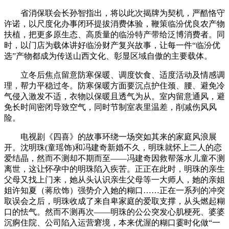
省消保联会长孙智指出，将以此次揭牌为契机，严酷恪守
许诺，以尺度化办事闭环提拔消费体验，鞭策临汾优良农产物
扶植，把更多原生态、高质量的临汾特产带给泛博消费者。同
时，以门店为载体讲好临汾财产复兴故事，让每一件“临汾优
选”产物都成为传送山西文化、彰显区域自傲的主要载体。
立冬后焦点留意防寒保暖、调度饮食、适度活动及情感调
理，帮力平稳过冬。防寒保暖方面要沉点护住颈、腰、避免冷
气侵入激发不适，衣物以保暖且透气为从。室内留意通风，避
免长时间密闭导致空气，同时节制室表里温差，削减伤风风
险。
电视剧《四喜》的故事环绕一场突如其来的家庭风浪展
开。沈明珠(童瑶饰)和冯建奇新婚不久，明珠就怀上二人的恋
爱结晶，然而不测却不期而至——冯建奇因救帮落水儿童不测
离世，这让怀孕中的明珠陷入疾苦。正正在此时，明珠的亲生
父母又找上门来，她从头认识亲生父母等一大师人，她的亲姐
姐许知夏（蒋欣饰）强势介入她的糊口……正在一系列的冲突
取误会之后，明珠收成了来自卑家庭的爱取支撑，从头燃起糊
口的怯气。然而不测再次——明珠的公公突发心肌梗死、婆婆
沉痾住院、公司陷入运营窘境，本来优渥的糊口霎时化做“一