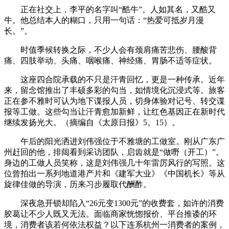
正在社交上，李平的名字叫“酷牛”。人如其名，又酷又
牛。他总结本人的糊口，只用一句话：“热爱可抵岁月漫
长。”。
时值季候转换之际，不少人会有颈肩痛苦悲伤、腰酸背
痛、四肢举动、头痛、咽喉痛、神经痛、胃肠不适等症状。
这座四合院承载的不只是汗青回忆，更是一种传承。近年
来，留念馆推出了丰硕多彩的勾当，如情境化沉浸式等。旅客
正在参不雅时可认为地下谍报人员，切身体验对记号、转交谍
报等工做。这些勾当让汗青愈加新鲜，让红色基因正在新时代
继续发扬光大。（摘编自《太原日报》5。15）。
午后的阳光洒进刘伟强位于不雅塘的工做室。刚从广东广
州赶回的他，排闼看到采访团队，启齿就是“做嘢（开工）”。
身边的工做人员笑称，这是刘伟强几十年雷厉风行的写照。这
位曾拍出一系列地道港产片和《建军大业》《中国机长》等从
旋律佳做的导演，历来习步履取代酬酢。
深夜急开锁却陷入“26元变1300元”的收费套，如许的消费
胶葛让不少人既又无法。面临商家恍惚报价、平台推诿的环
境，消费者该若何依法权益？以下连系杭州一消费者的案例，