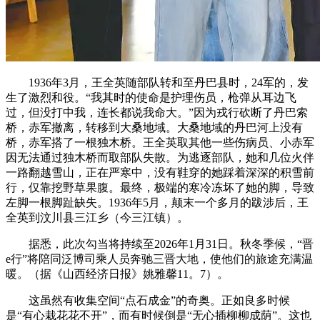
1936年3月，王全英随部队转和至丹巴县时，24军的，发
生了激烈和役。“我其时的使命是护理伤员，枪弹从耳边飞
过，但没打中我，连长都说我命大。”因为戎行砍断了丹巴索
桥，赤军撤离，转移到大桑地域。大桑地域的丹巴河上没有
桥，赤军搭了一根独木桥。王全英取其他一些伤病员、小赤军
因无法通过独木桥而取部队失散。为逃逐部队，她和几位火伴
一路翻越雪山，正在严寒中，没有鞋穿的她踩着深深的积雪前
行，仅靠挖野草果腹。最终，极端的寒冷冻坏了她的脚，导致
左脚一根脚趾缺失。1936年5月，颠末一个多月的跋涉后，王
全英到汶川县三江乡（今三江镇）。
据悉，此次勾当将持续至2026年1月31日。秋冬季候，“晋
e行”将陪同泛博司乘人员奔驰三晋大地，使他们的旅途充满温
暖。（据《山西经济日报》姚雅馨11。7）。
这虽然有收集空间“点石成金”的奇奥。正如良多时候
是“有心栽花花不开”，而有时候倒是“无心插柳柳成荫”。这也