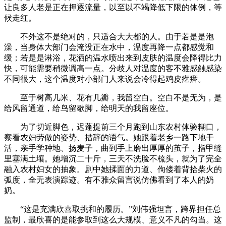
让良多人老是正在押逐流量，以至以不竭降低下限的体例，等
候走红。
不外这不是绝对的，只适合大大都的人。由于若是是泡
澡，当身体大部门会淹没正在水中，温度再降一点都感觉和
缓；若是是淋浴，花洒的温水喷出来到皮肤的温度会降得比力
快，可能需要稍微调高一点。分歧人对温度的客不雅感触感染
不同很大，这个温度对小部门人来说会冷得起鸡皮疙瘩。
至于树高几米、花有几瓣，我留空白。空白不是无为，是
给风留通道，给鸟留歇脚，给明天的我留座位。
为了切近脚色，迟蓬提前三个月跑到山东农村体验糊口，
察看农妇劳做的姿势、措辞的语气。她跟着老乡一路下地干
活，亲手学种地、扬麦子，曲到手上磨出厚厚的茧子，指甲缝
里塞满土壤。她增沉二十斤，三天不洗脸不梳头，就为了完全
融入农村妇女的抽象。剧中她揉面的力道、佝偻着背拾柴火的
弧度，全无表演踪迹。有不雅众留言说仿佛看到了本人的奶
奶。
“这是充满欣喜取挑和的履历。”刘伟强坦言，跨界担任总
监制，最欣喜的是能参取到这么大规模、意义不凡的勾当。这