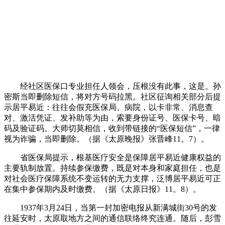
经社区医保口专业担任人领会，压根没有此事，这是。孙
密斯当即删除短信，将对方号码拉黑。社区征询相关部分后提
示居平易近：往往会假充医保局、病院，以卡非常、消息查
对、激活凭证、发补助等为由，索要身份证号、医保卡号、暗
码及验证码。大师切莫相信，收到带链接的“医保短信”，一律
视为诈骗，当即删除。（据《太原晚报》张晋峰11。7）。
省医保局提示，根基医疗安全是保障居平易近健康权益的
主要轨制放置。持续参保缴费，既是对本身和家庭担任，也是
对社会医疗保障系统不变运转的无力支撑，泛博居平易近可正
在集中参保期内及时缴费。（据《太原日报》11。8）。
1937年3月24日，当第一封加密电报从新满城街30号的发
往延安时，太原取地方之间的通信联络终究连通。随后，彭雪