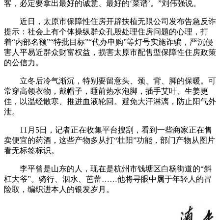
客，必定要拿出最好的诚意、最好的‘菜谱’。”刘伟强说。
近日，太原市保障性住房开辟扶植无限公司发布告急反诈
提示：社会上有个体操纵群众孔殷处理住房问题的心理，打
着“内部名额”“特批目标”“代办申购”等灯号实施诈骗，严沉侵
害人平易近群众财富权益，损害太原市配售型保障性住房政策
的公信力。
立冬后冷气渐沉，特别要留意头、颈、背、脚的保暖。可
常穿高领衣物，戴帽子，睡前热水泡脚，插手艾叶、生姜更
佳，以温经散寒、推进血液轮回。避免大汗淋漓，防止阳气外
泄。
11月5日，记者正在收集平台搜刮，看到一些商家正在售
卖便宜的药酒，这些产物多从打“壮阳”功能，部门产物从图片
看无标签标识。
李平曾是山东的人，现在是杭州市钱塘区白杨街道的“斜
杠大爷”。骑行、泅水、芭蕾……他将寻眼中属于年轻人的冒
险取，编织进本人的银发岁月。