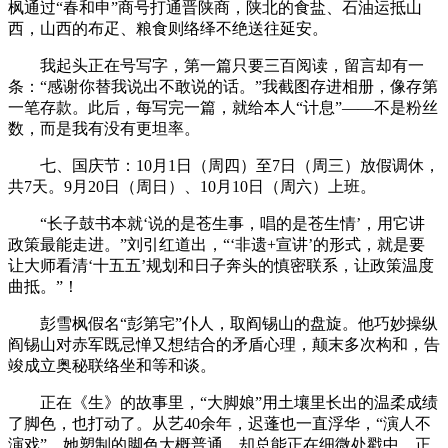
枫通过“春和申”商号打通晋陕商，陕北的食盐、石油运抵山
西，山西的布疋、粮食则络绎不绝送往延安。
我起头正在号写字，第一篇只要三百阅读，留言却有一
条：“感谢你替我说出不敢说的话。”我截图存进相册，像存第
一笔存款。此后，每写完一篇，就给本人“计息”——不是粉丝
数，而是我有没有更坦率。
七、国庆节：10月1日（周四）至7日（周三）放假调休，
共7天。9月20日（周日）、10月10日（周六）上班。
“长子鼓书本就‘说的是苍生事，唱的是苍生情’，用它讲
政策最能走进。”刘引红道出，“‘非遗+宣讲’的形式，就是要
让大师看清‘十五五’规划和日子奔头的慎密联系，让政策温度
曲抵。”！
彭雪枫假名“彭第宅”仆人，取阎锡山的盘旋。他巧妙操纵
阎锡山对赤军既忌惮又想结合的矛盾心理，颠末多次构和，告
竣成立奥秘联络坐和等和谈。
正在《生》的故事里，“大脚娘”用土壤里长出的温柔成绩
了脚色，也打动了。从艺40余年，迟蓬也一直浮华，“演人不
演戏”。她塑制的脚色大概普通，却总能正在细微处戳中。正