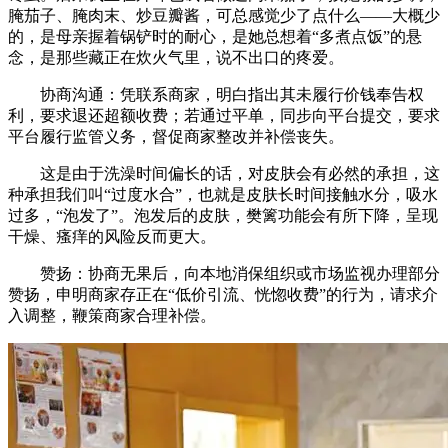
腌茄子、腌肉末、炒豆瓣酱，可总感觉少了点什么——大概少
的，是母亲握着锅铲时的耐心，是她总想着“多煮点饭”的悬
念，是那些藏正在炊火气里，说不出口的疼爱。
协商沟通：凭联系商家，明白指出其未履行价钱奉告权
利，要求退还超额收费；若通过平单，同步向平台提交，要求
平台履行监管义务，督促商家整改并补偿丧失。
这是由于洗澡时间偏长的话，对皮肤会有必然的承担，这
种承担我们叫“过度水合”，也就是皮肤长时间接触水分，吸水
过多，“泡发了”。泡发后的皮肤，樊篱功能会有所下降，呈现
干燥、瘙痒的风险反而更大。
赞扬：协商无果后，向本地消保组织或市场监视办理部分
赞扬，申明商家存正在“低价引流、恍惚收费”的行为，请求介
入调整，鞭策商家合理补偿。