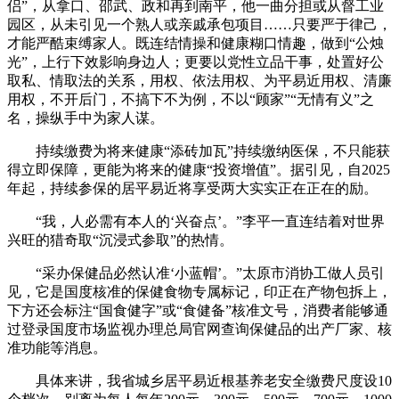
侣”，从拿口、邵武、政和再到南平，他一曲分担或从督工业
园区，从未引见一个熟人或亲戚承包项目……只要严于律己，
才能严酷束缚家人。既连结情操和健康糊口情趣，做到“公烛
光”，上行下效影响身边人；更要以党性立品干事，处置好公
取私、情取法的关系，用权、依法用权、为平易近用权、清廉
用权，不开后门，不搞下不为例，不以“顾家”“无情有义”之
名，操纵手中为家人谋。
持续缴费为将来健康“添砖加瓦”持续缴纳医保，不只能获
得立即保障，更能为将来的健康“投资增值”。据引见，自2025
年起，持续参保的居平易近将享受两大实实正在正在的励。
“我，人必需有本人的‘兴奋点’。”李平一直连结着对世界
兴旺的猎奇取“沉浸式参取”的热情。
“采办保健品必然认准‘小蓝帽’。”太原市消协工做人员引
见，它是国度核准的保健食物专属标记，印正在产物包拆上，
下方还会标注“国食健字”或“食健备”核准文号，消费者能够通
过登录国度市场监视办理总局官网查询保健品的出产厂家、核
准功能等消息。
具体来讲，我省城乡居平易近根基养老安全缴费尺度设10