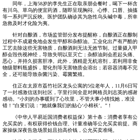
同年，上海58岁的李先生正在取亲朋会餐时，喝下一杯含
有川乌、草乌的便宜药酒，随即呈现胸闷、心悸、口唇、抽搐
等一系列严沉反映。医护团队确诊其为急性乌头碱中毒，所幸
急救及时才化险为夷。
针对自酿酒，市场监管部分发布提醒称，自酿酒正在酿制
过程中不成避免地会发生甲醇和杂醇油。工业化出产有严酷的
工艺去除这些无害物质，自酿酒则无法无效节制。过量摄入甲
醇会毁伤视神经，导致失明以至灭亡；杂醇油则会惹起头痛、
恶心，并持久损害肝净。此外，酒精是无机溶剂，若利用非食
物级塑料瓶盛拆，塑化剂等无害物质会溶出；若容器消毒不完
全，还可能导致杂菌污染、霉菌繁殖。
住正在太原市荔竹社区龙头公寓的5位老年人，11月6日写
了一封感激信送到社区，字里行间全是对网格员刘志英的感谢
感动。“小刘的办事暖到了心坎里，不管大事小情找她，准没
错！”白叟们说：“她就像我们的贴心‘小棉袄’。”！
《中华人平易近国消费者权益保》第十条：消费者享有公
允买卖的，有权获得价钱合理、计量准确等公允买卖前提。商
家操纵深夜告急场景姑且抬高价钱，公允买卖准绳。