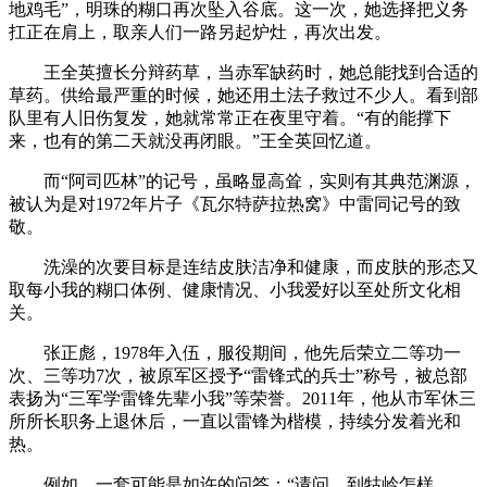
地鸡毛”，明珠的糊口再次坠入谷底。这一次，她选择把义务
扛正在肩上，取亲人们一路另起炉灶，再次出发。
王全英擅长分辩药草，当赤军缺药时，她总能找到合适的
草药。供给最严重的时候，她还用土法子救过不少人。看到部
队里有人旧伤复发，她就常常正在夜里守着。“有的能撑下
来，也有的第二天就没再闭眼。”王全英回忆道。
而“阿司匹林”的记号，虽略显高耸，实则有其典范渊源，
被认为是对1972年片子《瓦尔特萨拉热窝》中雷同记号的致
敬。
洗澡的次要目标是连结皮肤洁净和健康，而皮肤的形态又
取每小我的糊口体例、健康情况、小我爱好以至处所文化相
关。
张正彪，1978年入伍，服役期间，他先后荣立二等功一
次、三等功7次，被原军区授予“雷锋式的兵士”称号，被总部
表扬为“三军学雷锋先辈小我”等荣誉。2011年，他从市军休三
所所长职务上退休后，一直以雷锋为楷模，持续分发着光和
热。
例如，一套可能是如许的问答：“请问，到牯岭怎样