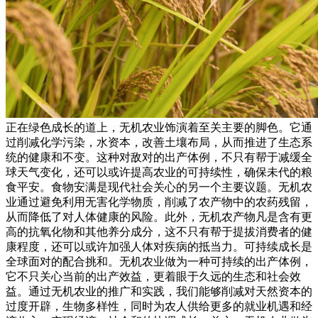
正在绿色成长的道上，无机农业饰演着至关主要的脚色。它通
过削减化学污染，水资本，改善土壤布局，从而推进了生态系
统的健康和不变。这种对敌对的出产体例，不只有帮于减缓全
球天气变化，还可以或许提高农业的可持续性，确保未代的粮
食平安。食物安满是现代社会关心的另一个主要议题。无机农
业通过避免利用无害化学物质，削减了农产物中的农药残留，
从而降低了对人体健康的风险。此外，无机农产物凡是含有更
高的抗氧化物和其他养分成分，这不只有帮于提拔消费者的健
康程度，还可以或许加强人体对疾病的抵当力。可持续成长是
全球面对的配合挑和。无机农业做为一种可持续的出产体例，
它不只关心当前的出产效益，更着眼于久远的生态和社会效
益。通过无机农业的推广和实践，我们能够削减对天然资本的
过度开辟，生物多样性，同时为农人供给更多的就业机遇和经