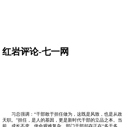
红岩评论-七一网
习总强调：“干部敢于担任做为，这既是风致，也是从政
天职。”担任，是人的基因，更是新时代干部的立品之本。当
前，成长不变、使命艰难复杂，部门干部却存正在“多干多