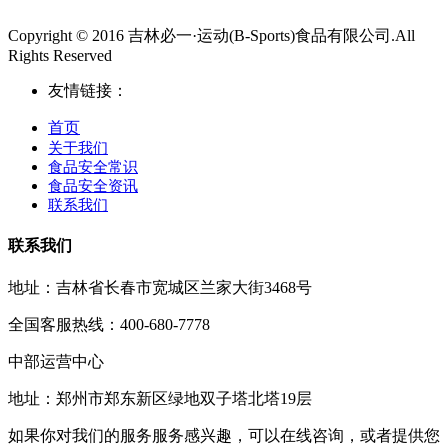
Copyright © 2016 吉林必一·运动(B-Sports)食品有限公司.All
Rights Reserved
友情链接：
首页
关于我们
食品安全常识
食品安全资讯
联系我们
联系我们
地址：吉林省长春市宽城区兰家大街3468号
全国客服热线：400-680-7778
中部运营中心
地址：郑州市郑东新区绿地双子塔北塔19层
如果你对我们的服务服务感兴趣，可以在线咨询，或者提供您