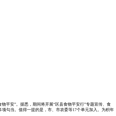
物平安”。据悉，期间将开展“区县食物平安行”专题宣传、食
项勾当。值得一提的是，市、市农委等17个单元加入。为积年