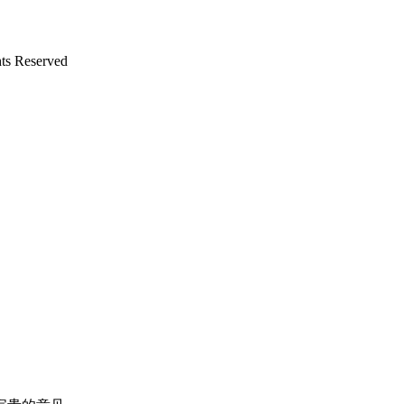
 Reserved