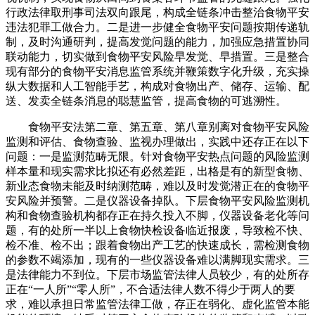
行政法律取刑事司法双向跟尾，构成全链条冲击整治食物平安
违法犯罪工做合力。二是进一步健全食物平安问题按期传递轨
制，及时沟通研判，提高发觉问题的能力，加强应急措置协同
联动能力，切实做到食物平安风险早发觉、早措置。三是整合
现有部分的食物平安消息监管系统并鞭策数字化升级，充实操
纵大数据和人工智能手艺，构成对食物出产、储存、运输、配
送、发卖全链条消息的聪慧监管，提高食物的可逃溯性。
食物平安法第二章、第五章、第八章别离对食物平安风险
监测和评估、食物查验、监视办理做出，实践中还存正在以下
问题：一是监测范畴无限。针对食物平安热点问题的风险监测
样本量和现实需求比拟还有必然差距，出格是有的新型食物、
新业态食物未能及时纳测范畴，难以及时发觉潜正在的食物平
安风险并预警。二是仪器设备掉队。下层食物平安风险监测机
构和食物查验机构都存正在持久投入不脚，仪器设备老化等问
题，有的处所一半以上食物快检设备临近报废，导致检不快、
检不准、检不出；跟着食物出产工艺的快速成长，需检测食物
的参数不竭添加，现有的一些仪器设备难以满脚现实需求。三
是法律能力不到位。下层市场监管法律人员较少，有的处所存
正在“一人所”“零人所”，不合适法律人数不得少于两人的要
求，难以承担日常监管法律工做，存正在弱化、虚化监管本能