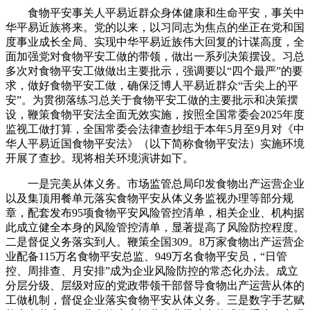
食物平安事关人平易近群众身体健康和生命平安，事关中
华平易近族将来。党的以来，以习同志为焦点的坐正在党和国
度事业成长全局、实现中华平易近族伟大回复的计谋高度，全
面加强党对食物平安工做的带领，做出一系列决策摆设。习总
多次对食物平安工做做出主要批示，强调要以“四个最严”的要
求，做好食物平安工做，确保泛博人平易近群众“舌尖上的平
安”。为贯彻落练习总关于食物平安工做的主要批示和决策摆
设，鞭策食物平安法全面无效实施，按照全国常委会2025年度
监视工做打算，全国常委会法律查抄组于本年5月至9月对《中
华人平易近国食物平安法》（以下简称食物平安法）实施环境
开展了查抄。现将相关环境演讲如下。
一是完美从体义务。市场监管总局印发食物出产运营企业
以及集顶用餐单元落实食物平安从体义务监视办理等部分规
章，配套发布95项食物平安风险管控清单，相关企业、机构据
此成立健全本身的风险管控清单，显著提高了风险防控程度。
二是督促义务落实到人。鞭策全国309。8万家食物出产运营企
业配备115万名食物平安总监、949万名食物平安员，“日管
控、周排查、月安排”成为企业风险防控的常态化办法。成立
分层分级、层级对应的党政带领干部督导食物出产运营从体的
工做机制，督促企业落实食物平安从体义务。三是数字手艺赋