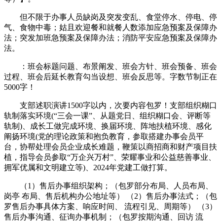
但不限于办事人员缺岗及突发变乱、食堂停水、停电、停
气、食物中毒；姑且欢迎餐和就餐人数添加应急预案及保障办
法；突发加班急预案及保障办法；消防平安应急预案及保障办
法。
：班会标题问题、布景阐发、班会方针、班会预备、班会
过程、班会后延长教育勾当设想、班会反思等。字数节制正在
5000字！
支部述职演讲1500字以内，次要内容包罗！支部组织糊口
轨制落实环境(“三会一课”、从题党日、组织糊口会、评断等
轨制)、成长工做完成环境、换届环境、阵地扶植环境、感化
阐扬环境(党的理论政策和抱负教育，参取搭建办事会员平
台，协帮处理会员企业成长难题，鞭策以商招商和财产项目扶
植，指导会员参取“万企兴万村”、荣耀事业和公益慈善事业、
拥军优属和文明建立等)、2024年党建工做打算。
（1）售后办事组织架构；（包罗部分布局、人员布局、
岗亭 布局、售后机构办公地址等） （2）售后办事法式；（包
罗售后办事具体方案、响应时间、 流程引见、周期等） （3）
售后办事沟通、征询办事机制；（包罗按期沟通、回访 流