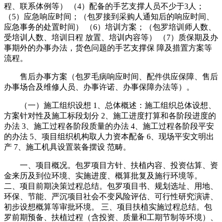
程、联系体例等） （4）配备的手艺支撑人员不少于3人；
（5）应急响应时间；（包罗接到采购人通知后的响应时间、
应急事务的处置时间） （6）培训方案；（包罗培训师人数、
受培训人数、培训日程 放置、培训内容等） （7）质保期及办
事期外的办事办法，货色问题的手艺支撑保 障及措置方案等
流程。
售后办事方案（包罗毛病响应时间、配件供应保障、售后
办事场合及维修人员、办事许诺、办事保障办法等）。
（一）施工组织设想 1、总体概述：施工组织总体设想、
方案针对性及施工标段划分 2、施工进度打算和各阶段进度的
办法 3、施工过程各阶段质量的办法 4、施工过程各阶段平安
的办法 5、项目组织机构取人力资本配备 6、现场平安文明出
产 7、施工机具设置装备摆设 范畴。
一、项目概况。包罗项目方针、扶植内容、投资估算、资
金来历及到位环境、实施进度、概算批复及施行环境等。
二、项目前期决策过程总结。包罗项目书、规划选址、用地、
环保、节能、严沉项目社会不变风险评估、可行性研究演讲、
初步设想概算等审批环境。 三、项目扶植实施过程总结。包
罗前期预备、扶植过程（含投资、质量和工期节制等环境）、