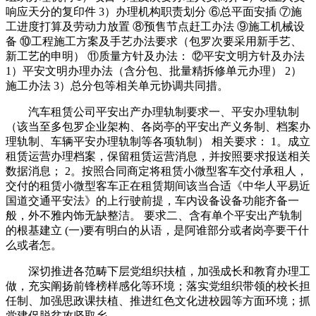
响应天分的复印件 3）办理机构职责划分 ⑥总平面安插 ⑦施
工进度打算及劳动力放置 ⑧预售节点赶工办法 ⑨施工机械设
备 ⑩工程施工方案及手艺办法要求（包罗次要采用新手艺、
新工艺的申明） ⑪质量方针及办法： ⑫平安文明方针及办法
1）平安文明办理办法（含分包、批量精拆修单元办理） 2）
施工办法 3）总分包等相关单元协调共同措。
汽车租赁公司平安出产办理轨制要求一、平安办理轨制
（该当至多包罗企业架构、各岗亭的平安出产义务制、档案办
理轨制、车辆平安办理轨制等各项轨制） 相关要求： 1。成立
租赁运营办理档案，保留租赁运营消息，并按照要求报送相关
数据消息； 2。按照合同商定将租赁小微型客车交付承租人，
交付的租赁小微型客车正在租赁期间该当合适《中华人平易近
国道交通平安法》的上行驶前提，车内设备设备功能齐备一
般，外不雅内饰无缺整洁。 要求二、含有单个平安出产轨制
的根基建立 (一)要有明白的从语，是阿谁部分或者岗亭要干什
么或者怎。
深切推进各范畴下层党组织扶植，加强成长和教育办理工
做，充实阐扬前锋榜样感化等环境；落实党组织带领的校长担
任制、加强思政课扶植、推进红色文化进校园等方面环境；抓
党建促脱贫攻坚取乡。