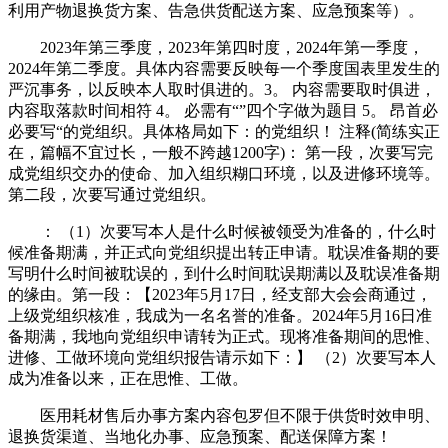
利用产物退换货方案、告急供货配送方案、应急预案等）。
2023年第三季度，2023年第四时度，2024年第一季度，
2024年第二季度。具体内容需要反映每一个季度国表里发生的
严沉事务，以反映本人取时俱进的。3。 内容需要取时俱进，
内容取落款时间相符 4。 必需有“”四个字做为题目 5。 昂首必
必要写“的党组织。具体格局如下：的党组织！ 注释(简练实正
在，篇幅不宜过长，一般不跨越1200字)： 第一段，次要写完
成党组织交办的使命、加入组织糊口环境，以及进修环境等。
第二段，次要写通过党组织。
： （1）次要写本人是什么时候被领受为准备的，什么时
候准备期满，并正式向党组织提出转正申请。耽误准备期的要
写明什么时间被耽误的，到什么时间耽误期满以及耽误准备期
的缘由。第一段：【2023年5月17日，经支部大会会商通过，
上级党组织核准，我成为一名名誉的准备。2024年5月16日准
备期满，我地向党组织申请转为正式。现将准备期间的思惟、
进修、工做环境向党组织报告请示如下：】 （2）次要写本人
成为准备以来，正在思惟、工做。
医用耗材售后办事方案内容包罗但不限于供货时效申明、
退换货渠道、当地化办事、应急预案、配送保障方案！