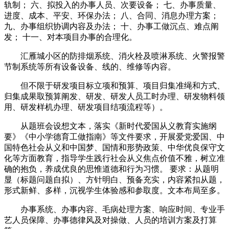
轨制； 六、拟投入的办事人员、次要设备； 七、办事质量、
进度、成本、平安、环保办法； 八、合同、消息办理方案；
九、办事组织协调内容及办法； 十、办事工做沉点、难点阐
发； 十一、对本项目办事的合理化。
汇雁城小区的防排烟系统、消火栓及喷淋系统、火警报警
节制系统等所有设备设备、线的、维修等内容。
但不限于研发项目标立项和预算、项目归集准绳和方式、
归集成果取预算阐发、研发、研发人员工时办理、研发物料领
用、研发样机办理、研发项目结项流程等）。
从题班会设想文本，落实《新时代爱国从义教育实施纲
要》《中小学德育工做指南》等文件要求，开展爱党爱国、中
国特色社会从义和中国梦、国情和形势政策、中华优良保守文
化等方面教育，指导学生践行社会从义焦点价值不雅，树立准
确的抱负，养成优良的思惟道德和行为习惯。 要求：从题明
显（标题问题自拟）、方针明白、预备充实，内容紧扣从题，
形式新鲜、多样，沉视学生体验感和参取度。文本布局至多。
办事系统、办事内容、毛病处理方案、响应时间、专业手
艺人员保障、办事德律风及对操做、人员的培训方案及打算