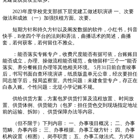
2023年度学校党支部抓下层党建工做述职演讲 一、次要
做法和成效 （一）加强扶植方面。次要。
短期方针和持久方针以及阐发数据的软件，小红书，抖音
快手，B坐四个平台的法则和弄法，曲播话术的简述，曲播
套，若何获客，若何留住不雅众。
：能否落实专账专户，收费尺度能否有据可依，台账账目
能否成立，办理、操做流程能否规范，食物留样“三个一”能否
落实、养分餐账目办理等其他相关环境。 5月31日前自查竣事
后，书写书面自查环境演讲，纸质版盖单元公章，经次要担任
同志签字后，报局监察室。共性问题：未建食堂专户，存正在
白条入账。个性问题：北堤小学记账不规。
供给供货方案，方案包罗供货打算及流程放置 、时间放
置、供货体例、供货能力（包罗：担任货色交到现场指定地址
前的运输、拆卸）、供货保障办法等内容。
（但不限于）下列内容： 一、办事项目概况； 二、办事
范畴、办事内容； 三、办事根据、办事工做方针； 四、办事
机构设置（框图）、岗亭职责； 五、办事工做法式、方式和