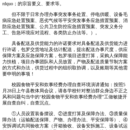
rdquo；的宗旨要义、要求等。
但不限于日常办理办事突发事务处置、停电供暖、设备毛
病应急处置预案、恶劣气候等平安突发事务应急措置预案、消
防应急处置预案、公共卫生防控应急措置预案、突发义务分
工、告急环境应对流程、各类防止办法等。）。
具备配送及供货能力的许诺要求对具备配送及供货能力进
行许诺，包罗交货地址及估计配送，提出配送办事尺度，供应
保障方案及应急保障方案，包罗项目进度打算，采购人保障能
力扶植，项目办事团队和人员放置，产物及配送质量节制方案
的方式和办法，供货过程中的组织取协调，以及账期等其他需
要申明的事项！
校园食物平安和炊事经费办理自查环境演讲通知：按照5
月28日上午县教体局会议，请各学校针对整治群众身边不正之
风和问题勾当中的“校园食物平安和炊事经费办理”工做敏捷开
展自查自纠，自查沉点。
①人员设置装备摆设、②进度打算及保障办法、③质量保
障办法（运输配送保障、产物、办理办法、平安保障等）、④
安拆调试共同验收方案（开箱验收、设备安拆施工、设备试运