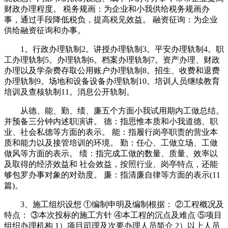
财政办理程度。 税务规画：为企业和小我供给税务规画办
事，通过手段降低税负，提高税见效益。 融资征询：为企业
供给融资征询和办事。
1。行政办理轨制2。讲授办理轨制3。平安办理轨制4。职
工办理轨制5。办理轨制6。档案办理轨制7。资产办理、财政
办理以及学杂费存取公用账户办理轨制8。招生、收费和退费
办理轨制9。场地和设备设备办理轨制10。培训人员继续教育
培训及查核轨制11。消息公开轨制。
从德、能、勤、绩、廉五个方面小我试用期内工做总结。
并预备三分钟内述职演讲。 德：指思惟本质和小我道德、职
业、社会私德等方面的表示。 能：指履行岗亭职责的营业本
质和能力以及接管培训的环境。 勤：任心、工做立场、工做
做风等方面的表示。 绩：指完成工做的数量、质量、效率以
及取得的经济效益和 社会效益，按照行业、岗亭特点，还能
够包罗办事对象的对劲度。 廉：指清廉自律等方面的表示(11
篇)。
3、施工组织设想 ①编制申明及编制根据： ②工程概况及
特点： ③本次投标的施工方针 ④本工程的沉点及难点 ⑤项目
组织办理机构 1）项目司理及次要办理人员简介 2）以上人员