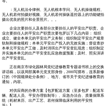
等。
：无人机法令律例、无人机根本学问、无人机操做规程、
无人机若何拍摄好视频、无人机若何操纵遥控器上的功能键拍
摄出优良的照片和全景照片。。。
企业次要担任人及各部分次要担任人的平安出产职责。企
业次要担任人的平安出产职责次要包罗以下几点内容： 组织
成立、健全本单元的平安出产义务制；组织制定平安出产规章
轨制和操做规程；本单元平安出产投入的无效实施；督促查抄
本单元平安出产工做，及时消弭出产平安变乱现患；组织制定
并实施本单元的出产平安变乱应急救援预案；及时、照实演讲
出产平安变乱。
正在南京市绿化园林局党纪进修教育专题读书班上的交换
讲话稿，以该局部属单元党支部身份，2000写摆布，连系新修
订的《中国规律处分条例》、地方、省市关于党纪进修教育的
通知，内容。
对供应商的办事方案【包罗配送方案（至多包罗：配送车
辆、配送人员、平安办理轨制等）、应急办法合、质量保障系
统（耗材来历、出产工艺、若何保障临床利用的平安性
等）】。