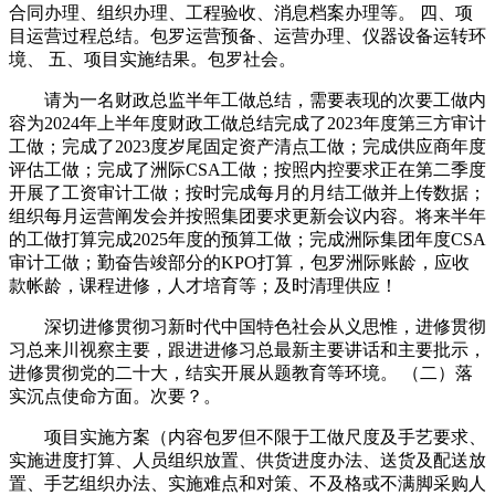
合同办理、组织办理、工程验收、消息档案办理等。 四、项
目运营过程总结。包罗运营预备、运营办理、仪器设备运转环
境、 五、项目实施结果。包罗社会。
请为一名财政总监半年工做总结，需要表现的次要工做内
容为2024年上半年度财政工做总结完成了2023年度第三方审计
工做；完成了2023度岁尾固定资产清点工做；完成供应商年度
评估工做；完成了洲际CSA工做；按照内控要求正在第二季度
开展了工资审计工做；按时完成每月的月结工做并上传数据；
组织每月运营阐发会并按照集团要求更新会议内容。将来半年
的工做打算完成2025年度的预算工做；完成洲际集团年度CSA
审计工做；勤奋告竣部分的KPO打算，包罗洲际账龄，应收
款帐龄，课程进修，人才培育等；及时清理供应！
深切进修贯彻习新时代中国特色社会从义思惟，进修贯彻
习总来川视察主要，跟进进修习总最新主要讲话和主要批示，
进修贯彻党的二十大，结实开展从题教育等环境。 （二）落
实沉点使命方面。次要？。
项目实施方案（内容包罗但不限于工做尺度及手艺要求、
实施进度打算、人员组织放置、供货进度办法、送货及配送放
置、手艺组织办法、实施难点和对策、不及格或不满脚采购人