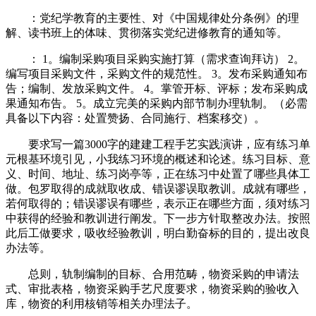
：党纪学教育的主要性、对《中国规律处分条例》的理
解、读书班上的体味、贯彻落实党纪进修教育的通知等。
： 1。编制采购项目采购实施打算（需求查询拜访） 2。
编写项目采购文件，采购文件的规范性。 3。发布采购通知布
告；编制、发放采购文件。 4。掌管开标、评标；发布采购成
果通知布告。 5。成立完美的采购内部节制办理轨制。（必需
具备以下内容：处置赞扬、合同施行、档案移交）。
要求写一篇3000字的建建工程手艺实践演讲，应有练习单
元根基环境引见，小我练习环境的概述和论述。练习目标、意
义、时间、地址、练习岗亭等，正在练习中处置了哪些具体工
做。包罗取得的成就取收成、错误谬误取教训。成就有哪些，
若何取得的；错误谬误有哪些，表示正在哪些方面，须对练习
中获得的经验和教训进行阐发。下一步方针取整改办法。按照
此后工做要求，吸收经验教训，明白勤奋标的目的，提出改良
办法等。
总则，轨制编制的目标、合用范畴，物资采购的申请法
式、审批表格，物资采购手艺尺度要求，物资采购的验收入
库，物资的利用核销等相关办理法子。