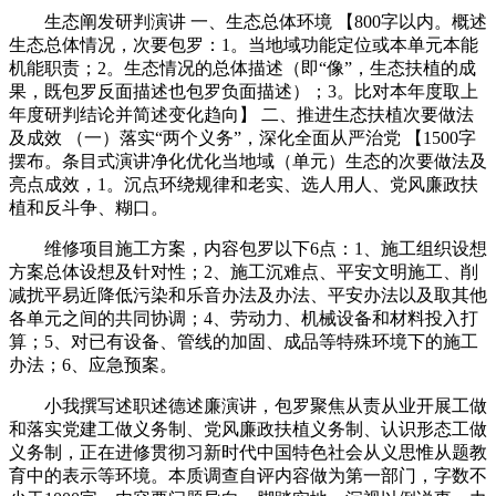
生态阐发研判演讲 一、生态总体环境 【800字以内。概述
生态总体情况，次要包罗：1。当地域功能定位或本单元本能
机能职责；2。生态情况的总体描述（即“像”，生态扶植的成
果，既包罗反面描述也包罗负面描述）；3。比对本年度取上
年度研判结论并简述变化趋向】 二、推进生态扶植次要做法
及成效 （一）落实“两个义务”，深化全面从严治党 【1500字
摆布。条目式演讲净化优化当地域（单元）生态的次要做法及
亮点成效，1。沉点环绕规律和老实、选人用人、党风廉政扶
植和反斗争、糊口。
维修项目施工方案，内容包罗以下6点：1、施工组织设想
方案总体设想及针对性；2、施工沉难点、平安文明施工、削
减扰平易近降低污染和乐音办法及办法、平安办法以及取其他
各单元之间的共同协调；4、劳动力、机械设备和材料投入打
算；5、对已有设备、管线的加固、成品等特殊环境下的施工
办法；6、应急预案。
小我撰写述职述德述廉演讲，包罗聚焦从责从业开展工做
和落实党建工做义务制、党风廉政扶植义务制、认识形态工做
义务制，正在进修贯彻习新时代中国特色社会从义思惟从题教
育中的表示等环境。本质调查自评内容做为第一部门，字数不