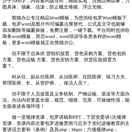
少于1000字，内容要问题导向，脚踏实地，沉视以例说事，力
图具体、抽象、活泼，防止概念堆砌、浮泛无物。
熊猫办公专注精品Word模板，为您供给包罗Word模板下
载，包罗word及图片均可编纂点窜替代，公式及文字也能够
添加删除等编纂操做，免费注册，一键下载。平台同时也供给
商务word模板，简历word，word培训等各类各样的word模
板，更多word模板就正在熊猫办公。
但不限于总体供 货组织放置、货色采购方案、货色包拆
方案、货色运输 方案、货色安拆方案、供货应急措置方
案？。
科从任、副从任医师、从治医师、住院医师、练习大夫、
帮理医师、长、从管护师、、保洁人员？。
但不限于人员放置及义务轨制、产物运输、派送等方面办
法。办法内容笼盖全面，规范、细致、完美，可操做性强，能
全面表述各项环境！
做一堂规律党课，包罗讲稿和PPT，下层党委讲1次规律
党课，党课内容次要包罗进修贯彻习总关于党纪进修教育的主
要讲话主要和《条例》及其amp；ldquo；六项规律amp；