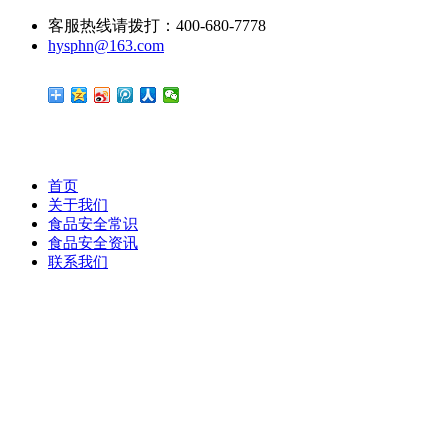
客服热线请拨打：400-680-7778
hysphn@163.com
首页
关于我们
食品安全常识
食品安全资讯
联系我们