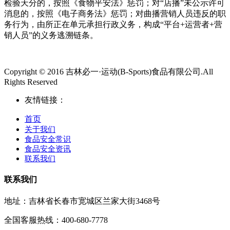
检验天分的，按照《食物平安法》惩罚；对“店播”未公示许可
消息的，按照《电子商务法》惩罚；对曲播营销人员违反的职
务行为，由所正在单元承担行政义务，构成“平台+运营者+营
销人员”的义务逃溯链条。
Copyright © 2016 吉林必一·运动(B-Sports)食品有限公司.All
Rights Reserved
友情链接：
首页
关于我们
食品安全常识
食品安全资讯
联系我们
联系我们
地址：吉林省长春市宽城区兰家大街3468号
全国客服热线：400-680-7778