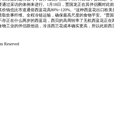
通过采访的体例来进行。1月18日，贾国龙正在其伴侣圈对此
价钱也比市道通俗西蓝花高80%~120%。“这种西蓝花出口欧
质取炊事纤维。全程冷链运输，确保最高尺度的食物平安。”贾
来不存正在什么两岁的西蓝花，西贝的高周转率了无机西蓝花正在
有食物工业的伴侣跟他说，冷冻西兰花成本确实更高，所以此前西
 Reserved