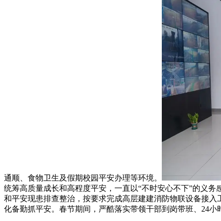
通顺、食物卫生及假期校园平安办理等环境。
统筹高质量成长和高程度平安，一直以“不时安心不下”的义
和平安现患排查整治，按要求完成高层建建消防物联设备接入
化备勤抓平安。春节期间，严酷落实带领干部到岗带班、24小