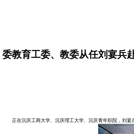
委教育工委、教委从任刘宴兵
正在沉庆工商大学、沉庆理工大学、沉庆青年职院，刘宴兵