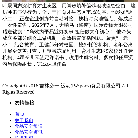
叶晟同志深耕育才生态区，用脚步填补偏僻地域监管空白，峻
厉冲击违法行为，全力守护育才生态区市场次序。他发扬“店
小二”，正在企业创办前自动对接、扶植时实地指点、落成后
一次性奉告，2025年7月，大嘴鸟（海南）国际食物无限公司
赠送锦旗：“高效为平易近办实事 担任做为守初心”。他牵头
成立多部分结合工做机制，高效措置复杂问题。聚焦“一老一
小”，结合教育、卫健部分对校园、校外托管机构、老年公寓
开展全笼盖排查，并削减冻品利用，育才生态区5家校外托管
机构、4家长儿园签定许诺书，改用生鲜食材。多次担任严沉
勾当保障组长，完成保障使命。
Copyright © 2016 吉林必一·运动(B-Sports)食品有限公司.All
Rights Reserved
友情链接：
首页
关于我们
食品安全常识
食品安全资讯
联系我们