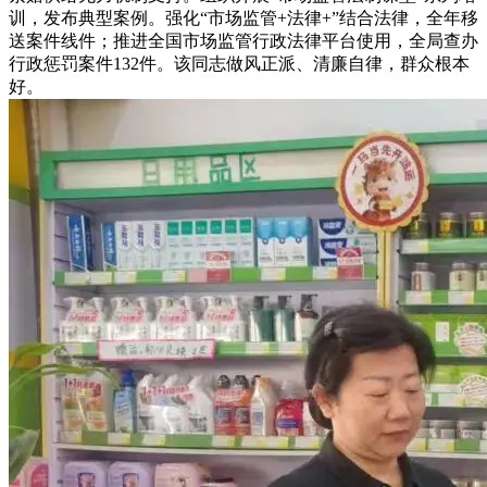
训，发布典型案例。强化“市场监管+法律+”结合法律，全年移
送案件线件；推进全国市场监管行政法律平台使用，全局查办
行政惩罚案件132件。该同志做风正派、清廉自律，群众根本
好。