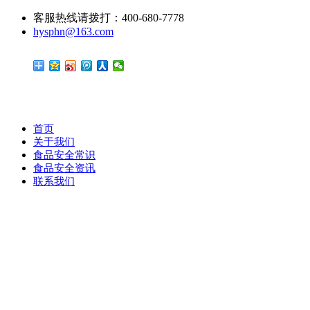
客服热线请拨打：400-680-7778
hysphn@163.com
首页
关于我们
食品安全常识
食品安全资讯
联系我们