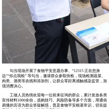
勾当现场开展了食物平安意愿办事、“12315 正在您身
边”“你点我检” 等勾当，邀请群众参取快检，现场检测蔬菜、
肉类、酒类等农残和添加剂，让群众零距离感触感染监管，加
强消费决心。
工做人员热情欢迎每一位前来征询的群众，累计发放各类
宣传材料1000余份，选购技巧、风险防备等多个方面，用通俗
易懂的言语为群众答疑解惑，普及食物平安根基常识，切实提