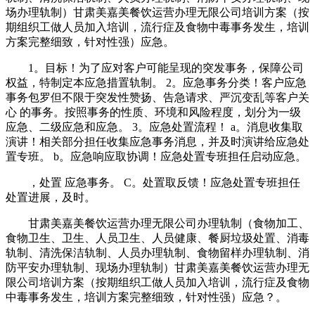
场办理轨制）甘肃美嘉美餐饮运营办理无限公司培训方案（按
期组织工做人员加入培训，流行症及食物中毒事务发生，培训
方案完整细致，针对性强）应急。
1。目标！为了应对客户可能呈现的突发事务，保障公司
权益，特制定本应急措置轨制。 2。应急事务分类！客户应急
事务包罗但不限于突发性赞扬、告急请求、严沉变乱等客户关
心 的事务。按照事务的性质、环境和风险程度，划分为一级
应急、二级应急和应急。 3。应急处置流程！ a。消息收集取
演讲！相关部分担任收集应急事务消息，并及时演讲给应急处
置专班。 b。应急响应取协调！应急处置专班担任启动应急。
，处置 应急事务。 C。处置取反馈！应急处置专班担任
处置进展，及时。
甘肃美嘉美餐饮运营办理无限公司办理轨制（食物加工、
食物卫生、卫生、人员卫生、人员健康、餐厨垃圾处置、消毒
轨制、清洗保洁轨制、人员办理轨制、食物留样办理轨制、消
防平安办理轨制、现场办理轨制）甘肃美嘉美餐饮运营办理无
限公司培训方案（按期组织工做人员加入培训，流行症及食物
中毒事务发生，培训方案完整细致，针对性强）应急？。