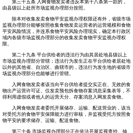
第三十五条 入网食物发卖者违反本第十八条第一款的，
由县级以上处所市场监视办理部分按照。
除本对收集发卖食物平安监视办理权限还有外，省级市场
监视办理部分能够按照收集食物发卖运营者的运营规模和食物
平安风险情况，并连系食物平安风险办理现实，确定本行政区
域内各级市场监视办理部分的收集发卖食物平安监视办理权
限。
第二十九条 平台供给者的违法行为由其居处地县级以上
市场监视办理部分管辖；违法行为发生正在平台供给者居处地
以外的其他省、自治区、曲辖市的，违法行为发生地的省级市
场监视办理部分也能够进行管辖。
入网食物发卖者该当向平台供给者提交实正在、无效的食
物出产运营许可证、仅发卖预包拆食物存案消息采集表等，不
得利用虚假或者他人的运营天分、存案消息入网发卖食物。
入网食物发卖者委托开展储存、运输、配送营业的，该当
对受托方的食物平安保障能力进行审核，并监视受托方按照食
物平安的要求储存、运输、配送食物。
第三十条 市场监视办理部分正在依法开展监视查抄、抽