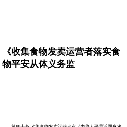
《收集食物发卖运营者落实食
物平安从体义务监
第四十条 收集食物发卖运营者有《中华人平易近国食物