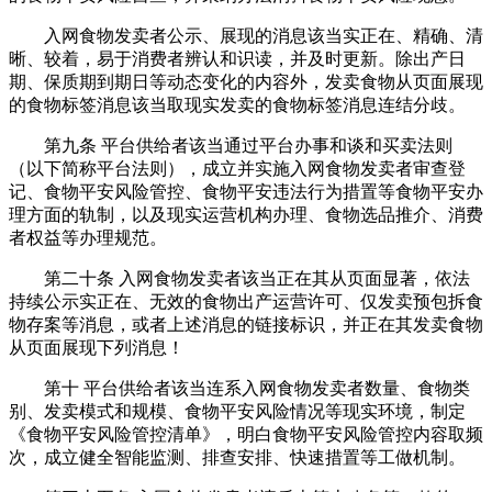
入网食物发卖者公示、展现的消息该当实正在、精确、清
晰、较着，易于消费者辨认和识读，并及时更新。除出产日
期、保质期到期日等动态变化的内容外，发卖食物从页面展现
的食物标签消息该当取现实发卖的食物标签消息连结分歧。
第九条 平台供给者该当通过平台办事和谈和买卖法则
（以下简称平台法则），成立并实施入网食物发卖者审查登
记、食物平安风险管控、食物平安违法行为措置等食物平安办
理方面的轨制，以及现实运营机构办理、食物选品推介、消费
者权益等办理规范。
第二十条 入网食物发卖者该当正在其从页面显著，依法
持续公示实正在、无效的食物出产运营许可、仅发卖预包拆食
物存案等消息，或者上述消息的链接标识，并正在其发卖食物
从页面展现下列消息！
第十 平台供给者该当连系入网食物发卖者数量、食物类
别、发卖模式和规模、食物平安风险情况等现实环境，制定
《食物平安风险管控清单》，明白食物平安风险管控内容取频
次，成立健全智能监测、排查安排、快速措置等工做机制。