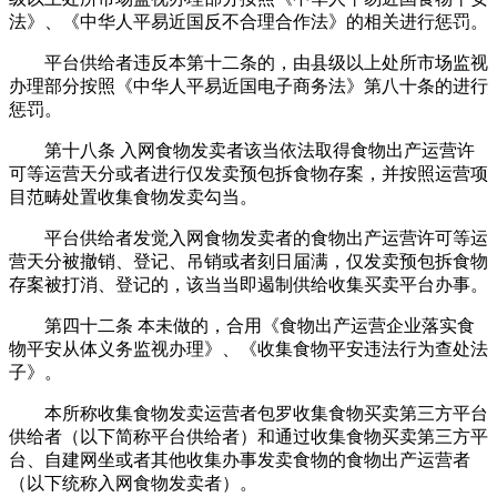
法》、《中华人平易近国反不合理合作法》的相关进行惩罚。
平台供给者违反本第十二条的，由县级以上处所市场监视
办理部分按照《中华人平易近国电子商务法》第八十条的进行
惩罚。
第十八条 入网食物发卖者该当依法取得食物出产运营许
可等运营天分或者进行仅发卖预包拆食物存案，并按照运营项
目范畴处置收集食物发卖勾当。
平台供给者发觉入网食物发卖者的食物出产运营许可等运
营天分被撤销、登记、吊销或者刻日届满，仅发卖预包拆食物
存案被打消、登记的，该当当即遏制供给收集买卖平台办事。
第四十二条 本未做的，合用《食物出产运营企业落实食
物平安从体义务监视办理》、《收集食物平安违法行为查处法
子》。
本所称收集食物发卖运营者包罗收集食物买卖第三方平台
供给者（以下简称平台供给者）和通过收集食物买卖第三方平
台、自建网坐或者其他收集办事发卖食物的食物出产运营者
（以下统称入网食物发卖者）。