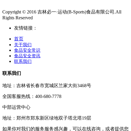
Copyright © 2016 吉林必一·运动(B-Sports)食品有限公司.All
Rights Reserved
友情链接：
首页
关于我们
食品安全常识
食品安全资讯
联系我们
联系我们
地址：吉林省长春市宽城区兰家大街3468号
全国客服热线：400-680-7778
中部运营中心
地址：郑州市郑东新区绿地双子塔北塔19层
如果你对我们的服务服务感兴趣，可以在线咨询，或者提供您