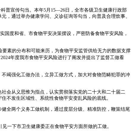
普宣传勾当。本年5月15—26日，全市各级卫生健康行政部
单元，通过举办健康学问、义诊征询等勾当，向普及合理炊事、
实国度和省、市食物平安决策摆设，严密防备食物平安风险，
要素的分布和可能来历，为食物平安监管供给无力的数据支撑
2024年度我市食物平安风险进行了阐发并提出了监督工做看
，不竭强化工做办法，立异工做方式，加大对食物范畴犯罪的冲
色社会从义思惟为指点，认实贯彻落实党的二十大和二十届二
守住不发生区域性、系统性食物平安变乱风险的底线。
步健全两个义务工做机制，通过度层分级、精准防控，鞭策结尾
见一下市卫生健康委正在食物平安方面所做的工做。