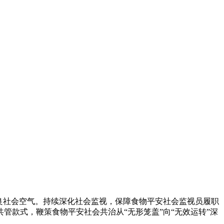
良社会空气。持续深化社会监视，保障食物平安社会监视员履职
款式，鞭策食物平安社会共治从“无形笼盖”向“无效运转”深