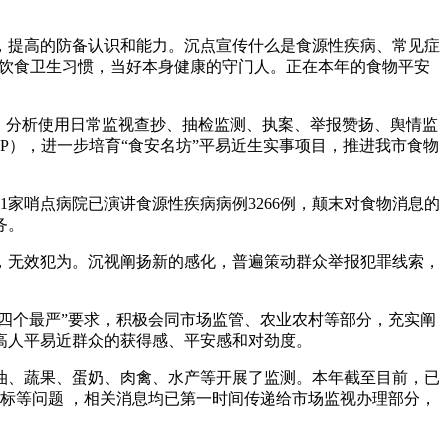
提高的防备认识和能力。沉点宣传什么是食源性疾病、常见症
的饮食卫生习惯，当好本身健康的守门人。正在本年的食物平安
。分析使用日常监视查抄、抽检监测、执案、举报赞扬、舆情监
P），进一步培育“食安名坊”平易近生实事项目，推进我市食物
哨点病院已演讲食源性疾病病例3266例，颠末对食物消息的
务。
无效犯为。沉视阐扬新的感化，普遍策动群众举报犯罪线索，
四个最严”要求，积极会同市场监管、农业农村等部分，充实阐
高人平易近群众的获得感、平安感和对劲度。
油、蔬果、蛋奶、肉禽、水产等开展了监测。本年截至目前，已
超标等问题 ，相关消息均已第一时间传递给市场监视办理部分，