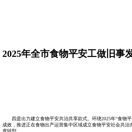
2025年全市食物平安工做旧事
四是出力建立食物平安共治共享款式。环绕2025年“食物
成效，推进正在食物出产运营集中区域成立食物平安社会共治办
度转型。