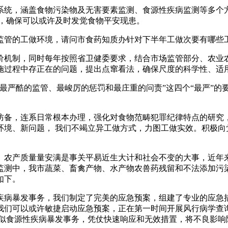
，涵盖食物污染物及无害要素监测、食源性疾病监测等多个方
网，确保可以或许及时发觉食物平安现患。
管的工做环境，请问市食药知质办针对下半年工做次要有哪些
机制，同时每年按照省卫健委要求，结合市场监管部分、农业农
施过程中存正在的问题，提出点窜看法，确保尺度的科学性、适
酷的监管、最峻厉的惩罚和最庄重的问责”这四个“最严”的要求
备，连系日常根本办理，强化对食物范畴犯罪纪律特点的研究，
环境、新问题， 我们不竭立异工做方式，力图工做实效。积极向
农产质量量安满是事关平易近生大计和社会不变的大事，近年来
监测中，我市蔬菜、畜禽产物、水产物农兽药残留和不法添加污
如下。
病暴发事务，我们制定了完美的应急预案，组建了专业的应急措
我们可以或许敏捷启动应急预案，正在第一时间开展风行病学查
疑似食源性疾病暴发事务，凭仗快速响应和无效措置，将不良影响