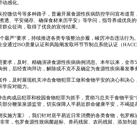
带动感化。
控微信号等多种路子，普遍开展食源性疾病防控学问宣布道育，
熟煮透、平安储存、确保食材来历平安）等学问，指导养成优良
管群众征询，取得了优良的宣传结果。
最严”要求，持续推进各类专项整治步履，峻厉冲击违法行为
业通过ISO质量认证和风险阐发取环节节制点系统认证（HACC
求，及时、精确演讲食源性疾病病例消息。本年以来，全市51家
名病例，后经查询拜访，解除或不克不及确定为食源性疾病暴发事
件，及时展现机关冲击食物犯罪工做和食物平安的决心和决心，
科学应对能力。
冲击肉成品犯罪和校园食物犯罪为抓手，贯彻习总关于食物平安“
关部分鞭策泉源监管，切实保障人平易近群命健康平安，不竭提
测实施方案》，我们针对居平易近日常消费的各类食物，包罗粮
成果非常，包罗食源性致病菌超标、兽药残留、农药残留、添加剂