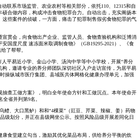
系市场监管、农业农村等相关部分，依托110、12315和自
丰硕合做内容，构成冲击食物犯罪合力。自动出击，充实阐扬本
定。这些案件的侦破，一方面，痛击了犯罪制售假劣食物犯罪的气
宣贯会，向食物出产企业、监管人员、食物查验机构和泛博消
尺度 速冻面米取调制食物》（GB19295-2021）、《食
供给了帮帮。
人平易近小学、金山小学、汤沟中学等中小学校，开展“养分
老机构，邀请专业的养分师团队深切社区入户走访宣传，为居平易
同时操纵城市医疗集团、县域医共体网格化健康办理单元，加强
视抽查工做方案》，明白全年使命方针和工做沉点。本年使命开
排名全省并列第9名。
鳢、大口黑鲈）和和“4棵菜”（豇豆、芹菜、辣椒、姜）药物
的风险品级划分，并正在县级网坐公示。按照风险品级开展差同化日
康食堂建立勾当，激励其优化菜品布局，供给养分平衡的炊