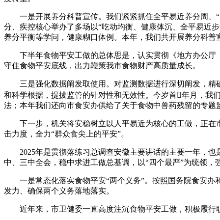
一是开展养分科普宣传。我们紧紧抓住全平易近养分周、“5·
分、疾控核心举办了多场以“吃动均衡、健康体沉、全平易近
养分平衡等学问，健康糊口体例。本年，我们共开展养分科普宣传
下半年食物平安工做的总体思是，认实贯彻《地方办公厅 国
守住食物平安底线，出力鞭策我市食物财产高质量成长。
三是强化数据阐发取使用。对监测数据进行深切阐发，精确
和科学根据，提拔监管的针对性和无效性。今岁首年月，我们
法；本年我们还向市食安办供给了关于食物中兽药残留的专题
下一步，机关将安稳树立以人平易近为核心的工做，正在市委
击力度，全力“群众食尖上的平安”。
2025年是贯彻落练习总调查安徽主要讲话的主要一年，也
中、三中全会，稳中求进工做总基调，以“四个最严”为统领
一是常态化落实食物平安“两个义务”。按照国务院食安办和
发力、确保两个义务落地落实。
近年来，市卫健委一直高度注沉食物平安工做，积极履行职