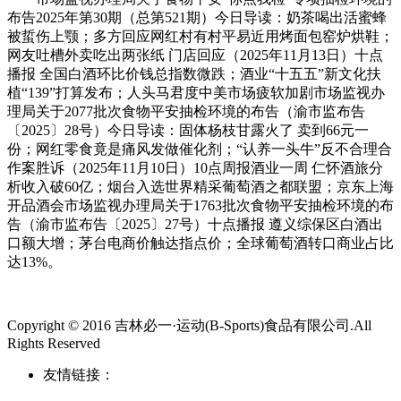
布告2025年第30期（总第521期）今日导读：奶茶喝出活蜜蜂
被蜇伤上颚；多方回应网红村有村平易近用烤面包窑炉烘鞋；
网友吐槽外卖吃出两张纸 门店回应（2025年11月13日）十点
播报 全国白酒环比价钱总指数微跌；酒业“十五五”新文化扶
植“139”打算发布；人头马君度中美市场疲软加剧市场监视办
理局关于2077批次食物平安抽检环境的布告（渝市监布告
〔2025〕28号）今日导读：固体杨枝甘露火了 卖到66元一
份；网红零食竟是痛风发做催化剂；“认养一头牛”反不合理合
作案胜诉（2025年11月10日）10点周报酒业一周 仁怀酒旅分
析收入破60亿；烟台入选世界精采葡萄酒之都联盟；京东上海
开品酒会市场监视办理局关于1763批次食物平安抽检环境的布
告（渝市监布告〔2025〕27号）十点播报 遵义综保区白酒出
口额大增；茅台电商价触达指点价；全球葡萄酒转口商业占比
达13%。
Copyright © 2016 吉林必一·运动(B-Sports)食品有限公司.All
Rights Reserved
友情链接：