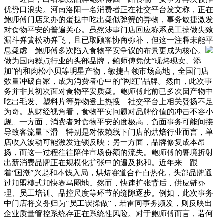
优势口浪尖。河南洛阳一名消费者正在社交平台发文称，正在
鲍师傅门店采办的蛋挞中吃出疑似弹簧的异物，事务敏捷激发
对食物平安的普遍关心。虽然涉事门店回应称系员工操做失致
漏斗弹簧松动弹飞，且已取顾客协商弥补，但这一注释未能平
息疑虑，鲍师傅多次陷入食物平安争议的布景更成为核心。
做为国内糕点行业的头部品牌，鲍师傅凭仗“现烤现卖、添
加”的和肉松小贝等明星产物，敏捷占领市场高地，全国门店
数量冲破百家，成为消费者心中的“网红”品牌。然而，此次事
务并非其初次面对食物平安质疑。鲍师傅此前已多次因产物中
吃出毛发、塑料片等异物登上热搜，社交平台上相关赞扬不足
为奇。从财经视角看，食物平安问题对品牌价值的冲击不容小
觑。一方面，消费者对食物平安的度极高，负面事务可能间接
导致客流量下滑，特别是对依赖线下门店的烘焙行业而言，单
店收入波动可能激发连锁反映；另一方面，品牌修复成本昂
扬，而这一过程往往陪伴市场份额的流失。鲍师傅的窘境折射
出新消费品牌正在规模化扩张中的遍及挑和。近年来，跟
着“国潮”兴起和本钱入局，烘焙赛道合作白热化，头部品牌通
过加盟模式加快赛马圈地。然而，快速扩张背后，供应链办
理、员工培训、品控尺度等环节的缝隙逐步。例如，此次事务
中门店将义务归为“员工误操做”，若雷同事务频发，则反映出
企业质量管控系统存正在系统性风险。对于鲍师傅而言，若何