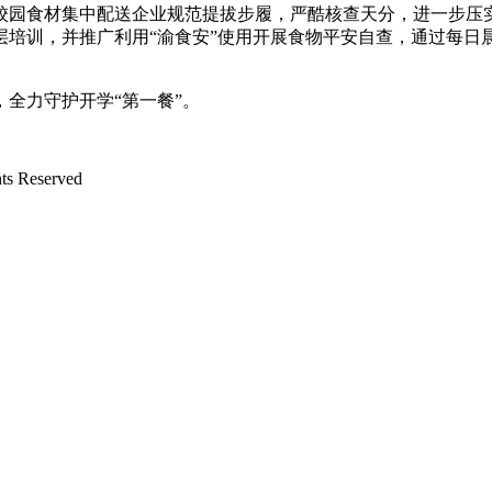
园食材集中配送企业规范提拔步履，严酷核查天分，进一步压实
培训，并推广利用“渝食安”使用开展食物平安自查，通过每日晨
全力守护开学“第一餐”。
 Reserved