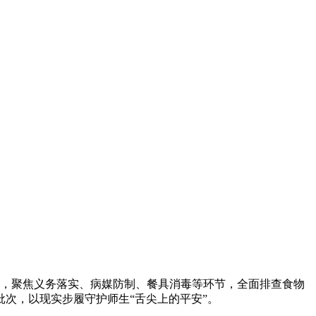
，聚焦义务落实、病媒防制、餐具消毒等环节，全面排查食物
批次，以现实步履守护师生“舌尖上的平安”。