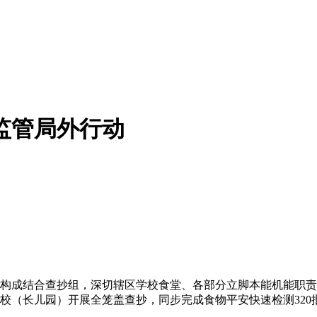
监管局外行动
构成结合查抄组，深切辖区学校食堂、各部分立脚本能机能职责
校（长儿园）开展全笼盖查抄，同步完成食物平安快速检测320