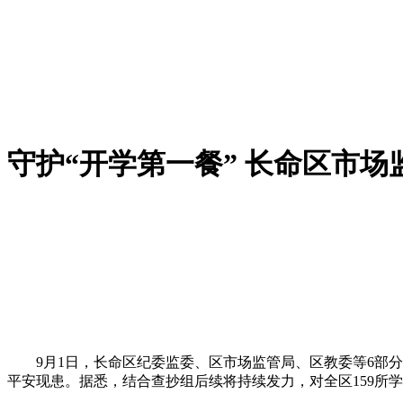
守护“开学第一餐” 长命区市场
9月1日，长命区纪委监委、区市场监管局、区教委等6部分
平安现患。据悉，结合查抄组后续将持续发力，对全区159所学