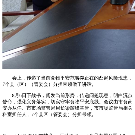
会上，传递了当前食物平安范畴存正在的凸起风险现患，
7个县（区）（管委会）分担带领做了讲话。
8月6日下战书，阐发当前形势，传递问题现患，明白沉点
使命，强化义务落实，切实守牢食物平安底线。会议由市食药
安办从任、市市场监管局局长梁耀峰掌管，市市场监管局相关
科室担任人，7个县区（管委会）分担带领。