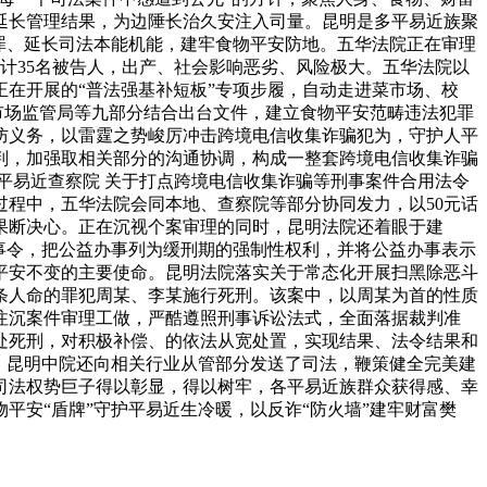
延长管理结果，为边陲长治久安注入司量。昆明是多平易近族聚
罪、延长司法本能机能，建牢食物平安防地。五华法院正在审理
计35名被告人，出产、社会影响恶劣、风险极大。五华法院以
正在开展的“普法强基补短板”专项步履，自动走进菜市场、校
市场监管局等九部分结合出台文件，建立食物平安范畴违法犯罪
防义务，以雷霆之势峻厉冲击跨境电信收集诈骗犯为，守护人平
判，加强取相关部分的沟通协调，构成一整套跨境电信收集诈骗
平易近查察院 关于打点跨境电信收集诈骗等刑事案件合用法令
程中，五华法院会同本地、查察院等部分协同发力，以50元话
果断决心。正在沉视个案审理的同时，昆明法院还着眼于建
事令，把公益办事列为缓刑期的强制性权利，并将公益办事表示
平安不变的主要使命。昆明法院落实关于常态化开展扫黑除恶斗
两条人命的罪犯周某、李某施行死刑。该案中，以周某为首的性质
注沉案件审理工做，严酷遵照刑事诉讼法式，全面落据裁判准
处死刑，对积极补偿、的依法从宽处置，实现结果、法令结果和
，昆明中院还向相关行业从管部分发送了司法，鞭策健全完美建
司法权势巨子得以彰显，得以树牢，各平易近族群众获得感、幸
安“盾牌”守护平易近生冷暖，以反诈“防火墙”建牢财富樊