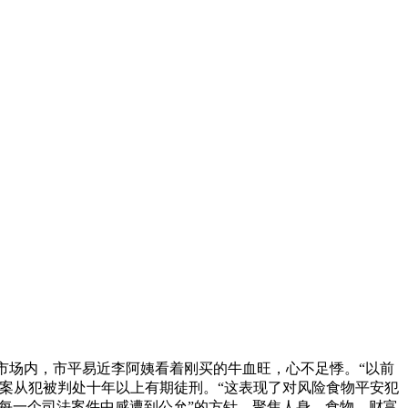
市场内，市平易近李阿姨看着刚买的牛血旺，心不足悸。“以前
案从犯被判处十年以上有期徒刑。“这表现了对风险食物平安犯
在每一个司法案件中感遭到公允”的方针，聚焦人身、食物、财富