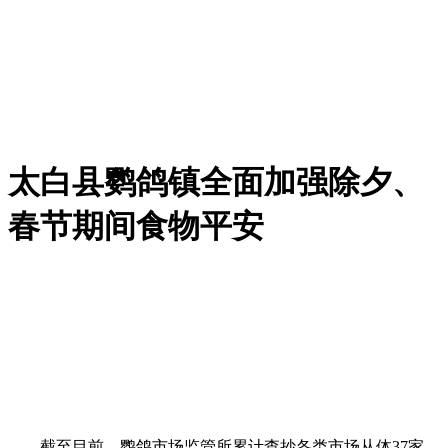
太白县鹦鸽镇全面加强除夕、
春节期间食物平安
截至目前，鹦鸽市场监管所累计查抄各类市场从体37家