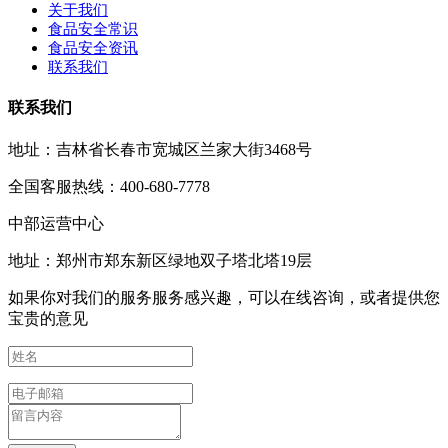
关于我们
食品安全常识
食品安全资讯
联系我们
联系我们
地址：吉林省长春市宽城区兰家大街3468号
全国客服热线：400-680-7778
中部运营中心
地址：郑州市郑东新区绿地双子塔北塔19层
如果你对我们的服务服务感兴趣，可以在线咨询，或者提供您
宝贵的意见