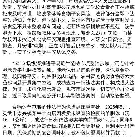
案例的问题惹人。2025年5月，市场监管法律人员正在查抄中
发觉，某物业办理办事无限公司承包的某学校食堂存正在冷藏
柜未及时清理、墙皮零落等食物平安风险，法律部分当即下达
整改通知并予以。但时隔不久，自治区市场监管厅复查时发觉
该食堂不只未整改原有问题，还新增垃圾桶放置不规范、洗手
池无下水、挡鼠板损坏等多项现患，被处以2万元罚款。而某
学校因未按记实食物平安现患排查环境、未落实“日管控、周
排查、月安排”轨制，正在3月被后仍未整改，被处以2万元罚
款，压实了学校食物平安从体义务。
“零”立场纵深推进平易近生范畴专项整治步履，沉点针对
涉老办事范畴收费乱象、涉老保健品虚假宣传、医保基金办
理、校园餐平安、制售假劣肉成品、农村冒充伪劣食物等六大
凸起问题开展集中整治，成功查办一批违法案件，构成强大法
律。为进一步强化警示教育、规范市场次序，切实守护群众权
益，近日该局向社会公开10起典型违法案例，自动接管监视。
食物运营范畴的违法行为也遭到庄重查处。2025年5月，
灵武市崇兴镇某牛羊肉店因发卖未经查验检疫的羊胴体（沉
16。1公斤），被法律部分依法涉案羊肉并罚款1万元；同年6
月，某炸鸡店因冷冻食物取间接入口食物混放，且利用无出产
日期、无保质期的复合调味料，被20包问题调料并罚款1万